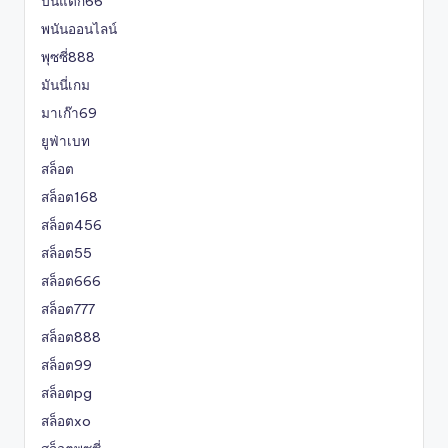
ปั่นแตก66
พนันออนไลน์
พุซซี่888
มันนี่เกม
มาเก๊า69
ยูฟ่าเบท
สล็อต
สล็อต168
สล็อต456
สล็อต55
สล็อต666
สล็อต777
สล็อต888
สล็อต99
สล็อตpg
สล็อตxo