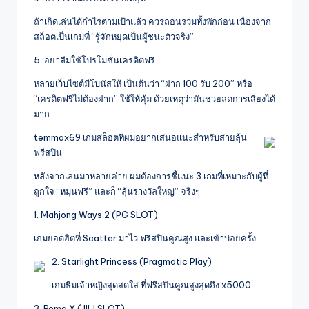
ถ้าเกิดเล่นได้กำไรตามเป้าแล้ว ควรถอนรวมทั้งพักก่อน เนื่องจาก
สล็อตเป็นเกมที่ “รู้จักหยุดเป็นผู้ชนะตัวจริง”
5. อย่าลืมใช้โปรโมชั่นเครดิตฟรี
หลายเว็บไซต์มีโบนัสให้ เป็นต้นว่า “ฝาก 100 รับ 200” หรือ
“เครดิตฟรีไม่ต้องฝาก” ใช้ให้คุ้ม ด้วยเหตุว่ามันช่วยลดการเสี่ยงได้
มาก
temmax69 เกมสล็อตที่ผมอยากเสนอแนะสำหรับสายลุ้น
ฟรีสปิน
หลังจากเล่นมาหลายค่าย ผมต้องการชี้แนะ 3 เกมที่เหมาะกับผู้ที่
ถูกใจ “หมุนฟรี” และก็ “ลุ้นรางวัลใหญ่” จริงๆ
1. Mahjong Ways 2 (PG SLOT)
เกมยอดฮิตที่ Scatter มาไว ฟรีสปินคูณสูง และเข้าบ่อยครั้ง
2. Starlight Princess (Pragmatic Play)
เกมธีมเจ้าหญิงสุดสดใส ที่ฟรีสปินคูณสูงสุดถึง x5000
3. Roma X (JILI SLOT)