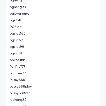
pgheng
pgheng99
pgjoker auto
pgk44b
PGSlot
pgslot168
pgslot77
pgslot99
pgslotth
pokbet88
PunPro777
puntaek77
Pussy888
pussy888play
pussy888win
redkong89