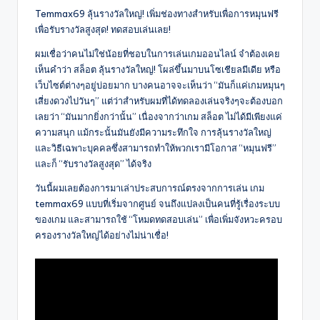
Temmax69 ลุ้นรางวัลใหญ่! เพิ่มช่องทางสำหรับเพื่อการหมุนฟรี
เพื่อรับรางวัลสูงสุด! ทดสอบเล่นเลย!
ผมเชื่อว่าคนไม่ใช่น้อยที่ชอบในการเล่นเกมออนไลน์ จำต้องเคย
เห็นคำว่า สล็อต ลุ้นรางวัลใหญ่! โผล่ขึ้นมาบนโซเชียลมีเดีย หรือ
เว็บไซต์ต่างๆอยู่บ่อยมาก บางคนอาจจะเห็นว่า “มันก็แค่เกมหมุนๆ
เสี่ยงดวงไปวันๆ” แต่ว่าสำหรับผมที่ได้ทดลองเล่นจริงๆจะต้องบอก
เลยว่า “มันมากยิ่งกว่านั้น” เนื่องจากว่าเกม สล็อต ไม่ได้มีเพียงแค่
ความสนุก แม้กระนั้นมันยังมีความระทึกใจ การลุ้นรางวัลใหญ่
และวิธีเฉพาะบุคคลซึ่งสามารถทำให้พวกเรามีโอกาส “หมุนฟรี”
และก็ “รับรางวัลสูงสุด” ได้จริง
วันนี้ผมเลยต้องการมาเล่าประสบการณ์ตรงจากการเล่น เกม
temmax69 แบบที่เริ่มจากศูนย์ จนถึงแปลงเป็นคนที่รู้เรื่องระบบ
ของเกม และสามารถใช้ “โหมดทดสอบเล่น” เพื่อเพิ่มจังหวะครอบ
ครองรางวัลใหญ่ได้อย่างไม่น่าเชื่อ!