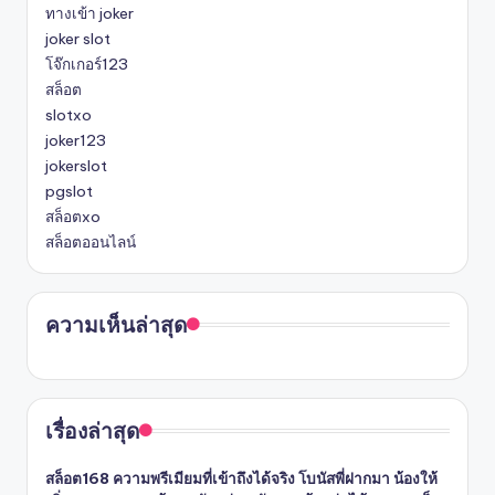
ทางเข้า joker
joker slot
โจ๊กเกอร์123
สล็อต
slotxo
joker123
jokerslot
pgslot
สล็อตxo
สล็อตออนไลน์
ความเห็นล่าสุด
เรื่องล่าสุด
สล็อต168 ความพรีเมียมที่เข้าถึงได้จริง โบนัสพี่ฝากมา น้องให้