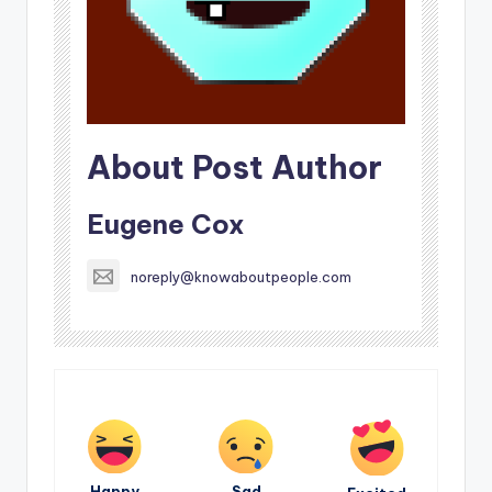
About Post Author
Eugene Cox
noreply@knowaboutpeople.com
Happy
Sad