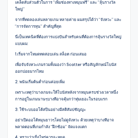
เคล็ดลับส่วนตัวในการ “เพิ่มช่องทางหมุนฟรี” และ “ลุ้นรางวัล
ใหญ่”
จากที่ทดลองเล่นหลายเกม หลายค่าย ผมสรุปได้ว่า “จังหวะ” และ
“การจัดการทุน” สำคัญที่สุด
นี่เป็นเทคนิคที่ต้องการแบ่งปันสำหรับคนที่ต้องการลุ้นรางวัลใหญ่
แบบผม:
1.เริ่มจากโหมดทดสอบเล่น สล็อต ก่อนเสมอ
เพื่อจับจังหวะเกมรวมทั้งมองว่า Scatter หรือสัญลักษณ์โบนัส
ออกบ่อยมากไหม
2. พนันเริ่มต้นต่ำก่อนค่อยเพิ่ม
เพราะเหตุว่าบางเกมจะให้โบนัสหลังจากหมุนครบช่วงเวลาหนึ่ง
การอยู่ในเกมนานๆบางทีอาจคุ้มกว่าทุ่มเยอะในรอบแรก
3. ใช้ระบบออโต้สปินอย่างมีสติสัมปชัญญะ
อย่าเปิดออโต้หมุนยาวๆโดยไม่ดูจังหวะ ด้วยเหตุว่าบางทีอาจ
พลาดตอนที่เกมกำลัง “ฝึกซ้อม” จัดแจงแตก
4. ทราบว่าเมื่อไหร่ควรจะหยุด