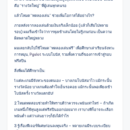
คือ “รางวัลใหญ่” ที่ผู้เล่นทุกคนรอ
แล้วโหมด “ทดลองเล่น” ช่วยเพิ่มโอกาสได้อย่างไร?
ภายหลังจากลองเล่นด้วยเงินจริงเล็กน้อย (แล้วก็เสียไปหลาย
รอบ) ผมเริ่มเข้าใจว่าการพุ่งเข้าเล่นโดยไม่รู้เกมก่อน เป็นความ
ผิดพลาดใหญ่หลวง
ผมเลยกลับไปใช้โหมด “ทดลองเล่นฟรี” เพื่อศึกษาเล่าเรียนจังหวะ
การหมุน,
Pgslot
ระบบโบนัส, รวมทั้งความถี่ของการเข้าสู่รอบ
ฟรีสปิน
สิ่งที่ผมได้ศึกษาเป็น:
1.แต่ละเกมมีจังหวะของตนเอง – บางเกมโบนัสมาไว แม้กระนั้น
รางวัลน้อย บางเกมต้องทำใจเย็นรอคอย แม้กระนั้นพอเพียงเข้า
โบนัสครั้ง รางวัลแตกยับ!
2.โหมดทดสอบช่วยทำให้ทราบดีว่าควรจะพนันเท่าไหร่ – ถ้าเกิด
เกมหนึ่งใช้ทุนสูงแต่ฟรีสปินออกบ่อยมาก เราบางทีก็อาจจะเลือก
พนันต่ำ แต่ว่าเล่นยาวๆก็ยังได้กำไร
3.รู้เรื่องฟีเจอร์พิเศษก่อนลงทุนจริง – หลายเกมมีระบบระเบียบ