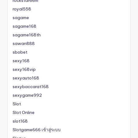
rockstar66m
royal558
sagame
sagame168
sagame168th
sawan888
sbobet
sexy168
sexy168vip
sexyauto168
sexybaccarat168
sexygame992
Slot
Slot Online
slot168
Slotgame666 เข้าสู่ระบบ