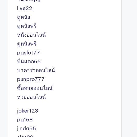
live22
ดูหนัง
ดูหนังฟรี
หนังออนไลน์
ดูหนังฟรี
pgslot77
ปั่นแตก66
บาคาร่าออนไลน์
punpro777
ซื้อหวยออนไลน์
หวยออนไลน์
joker123
pg168
jinda55