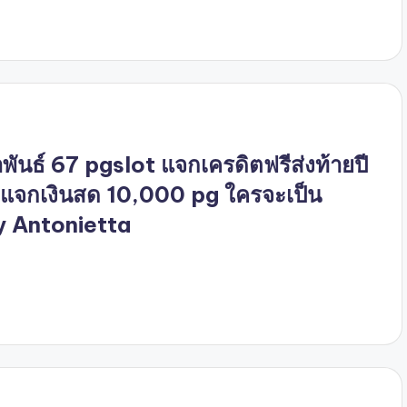
ันธ์ 67 pgslot แจกเครดิตฟรีส่งท้ายปี
ุ่มแจกเงินสด 10,000 pg ใครจะเป็น
by Antonietta