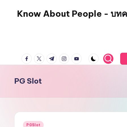
Know About People - บทคว
Skip
to
content
facebook.com
twitter.com
t.me
instagram.com
youtube.com
PG Slot
Posted
PGSlot