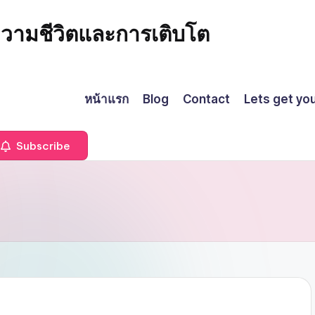
ามชีวิตและการเติบโต
หน้าแรก
Blog
Contact
Lets get you
Subscribe