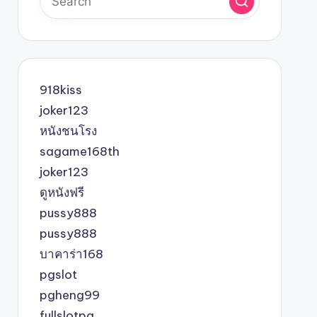
918kiss
joker123
หนังชนโรง
sagame168th
joker123
ดูหนังฟรี
pussy888
pussy888
บาคาร่า168
pgslot
pgheng99
fullslotpg