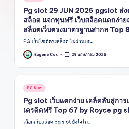
in
Pg slot 29 JUN 2025 pgslot ส่ง
สล็อต แจกทุนฟรี เว็บสล็อตแตกง่าย
สล็อตเว็บตรงมาตรฐานสากล Top 8
PG เว็บไซต์ตรงสล็อต ไม่ผ่านเอเ…
Eugene Cox
29 พฤษภาคม 2025
Posted
by
Posted
PG Slot
in
Pg slot เว็บแตกง่าย เคล็ดลับสู่การ
เครดิตฟรี Top 67 by Royce pg
เลือกเว็บสล็อต pg slot ยังไงไม…