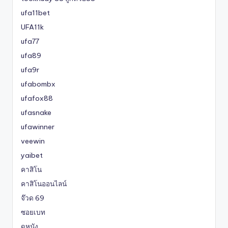
ufa11bet
UFA11k
ufa77
ufa89
ufa9r
ufabombx
ufafox88
ufasnake
ufawinner
veewin
yaibet
คาสิโน
คาสิโนออนไลน์
จ๊วด 69
ซอยเบท
ดูหนัง