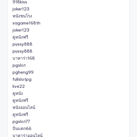
918kiss
joker123
หนังชนโรง
sagame168th
joker123
ดูหนังฟรี
pussy888
pussy888
บาคาร่า168
pgslot
pgheng99
fullslotpg
live22
ดูหนัง
ดูหนังฟรี
หนังออนไลน์
ดูหนังฟรี
pgslot77
ปั่นแตก66
บาคาร่าออนไลน์