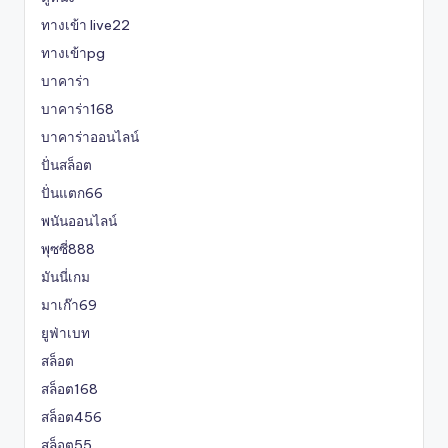
ทางเข้า live22
ทางเข้าpg
บาคาร่า
บาคาร่า168
บาคาร่าออนไลน์
ปั่นสล็อต
ปั่นแตก66
พนันออนไลน์
พุซซี่888
มันนี่เกม
มาเก๊า69
ยูฟ่าเบท
สล็อต
สล็อต168
สล็อต456
สล็อต55