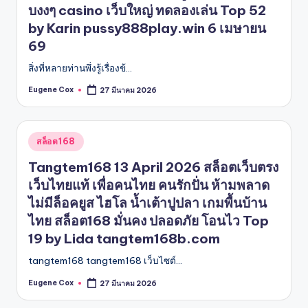
บงงๆ casino เว็บใหญ่ ทดลองเล่น Top 52
by Karin pussy888play.win 6 เมษายน
69
สิ่งที่หลายท่านพึ่งรู้เรื่องข้…
Eugene Cox
27 มีนาคม 2026
Posted
by
Posted
สล็อต168
in
Tangtem168 13 April 2026 สล็อตเว็บตรง
เว็บไทยแท้ เพื่อคนไทย คนรักปั่น ห้ามพลาด
ไม่มีล็อคยูส ไฮโล น้ำเต้าปูปลา เกมพื้นบ้าน
ไทย สล็อต168 มั่นคง ปลอดภัย โอนไว Top
19 by Lida tangtem168b.com
tangtem168 tangtem168 เว็บไซต์…
Eugene Cox
27 มีนาคม 2026
Posted
by