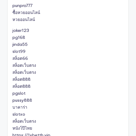
punpro777
ซื้อหวยออนไลน์
หวยออนไลน์
joker123
pg168
jinda55
slot99
สล็อต66
สล็อตเว็บตรง
สล็อตเว็บตรง
สล็อต888
สล็อต888
pgslot
pussy888
บาคาร่า
slotxo
สล็อตเว็บตรง
หนังโป๊ไทย
https://1xbetth.vip