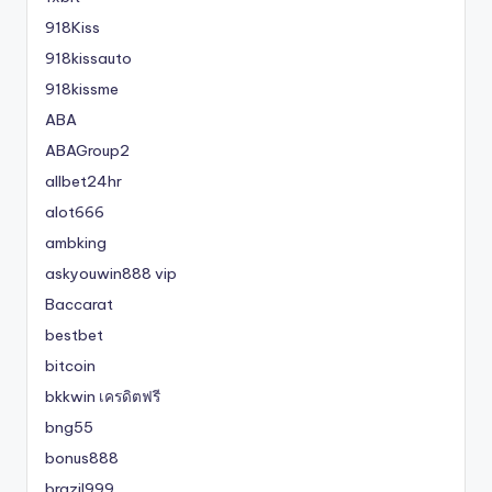
918Kiss
918kissauto
918kissme
ABA
ABAGroup2
allbet24hr
alot666
ambking
askyouwin888 vip
Baccarat
bestbet
bitcoin
bkkwin เครดิตฟรี
bng55
bonus888
brazil999