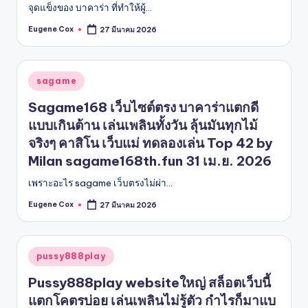
จุดแข็งของ บาคาร่า ที่ทำให้ผู้…
Eugene Cox
27 มีนาคม 2026
Posted
by
Posted
sagame
in
Sagame168 เว็บไซต์ตรง บาคาร่าแตกดี
แบบเกินต้าน เล่นเพลินทั้งวัน ลุ้นมันทุกไม้
จริงๆ คาสิโน เว็บแม่ ทดลองเล่น Top 42 by
Milan sagame168th.fun 31 เม.ย. 2026
เพราะอะไร sagame เว็บตรงไม่ผ่า…
Eugene Cox
27 มีนาคม 2026
Posted
by
Posted
pussy888play
in
Pussy888play websiteใหญ่ สล็อตเว็บนี้
แตกโคตรบ่อย เล่นเพลินไม่รู้ตัว กำไรก็มาแบ