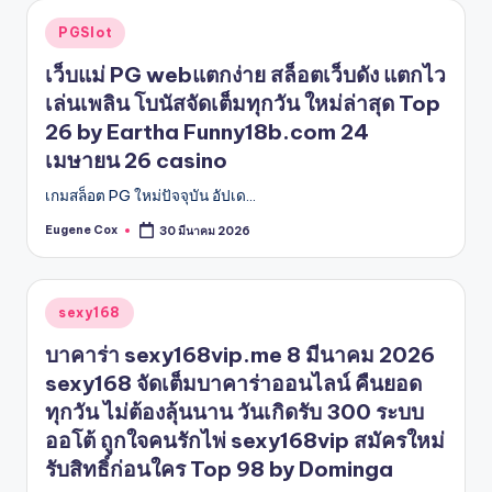
Posted
PGSlot
in
เว็บแม่ PG webแตกง่าย สล็อตเว็บดัง แตกไว
เล่นเพลิน โบนัสจัดเต็มทุกวัน ใหม่ล่าสุด Top
26 by Eartha Funny18b.com 24
เมษายน 26 casino
เกมสล็อต PG ใหม่ปัจจุบัน อัปเด…
Eugene Cox
30 มีนาคม 2026
Posted
by
Posted
sexy168
in
บาคาร่า sexy168vip.me 8 มีนาคม 2026
sexy168 จัดเต็มบาคาร่าออนไลน์ คืนยอด
ทุกวัน ไม่ต้องลุ้นนาน วันเกิดรับ 300 ระบบ
ออโต้ ถูกใจคนรักไพ่ sexy168vip สมัครใหม่
รับสิทธิ์ก่อนใคร Top 98 by Dominga