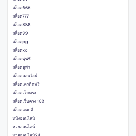
สล็อต666
สล็อต777
สล็อต888
สล็อต99
สล็อตpg
สล็อตxo
สล็อตพุซซี่
สล็อตยูฟ่า
สล็อตออนไลน์
สล็อตเครดิตฟรี
สล็อตเว็บตรง
สล็อตเว็บตรง 168
สล็อตแตกดี
หนังออนไลน์
หวยออนไลน์
หวยออนไลน์24