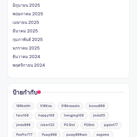
มิถุนายน 2025
พฤษภาคม 2025
เมษายน 2025
มีนาคม 2025
กุมภาพันธ์ 2025
มกราคม 2025
ธันวาคม 2024
พฤศจิกายน 2024
ป้ายกำกับ
188betth
918Kiss
918kissauto
bonus888
faro168
happy168
hengjing168
jinda55
jinda888
Joker123
PG Slot
PGSlot
pgslot77
PunPro777
Pussy888
pussy888win
sagame