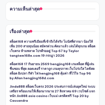
ความเห็นล่าสุด
เรื่องล่าสุด
สล็อต168 ความพรีเมียมที่เข้าถึงได้จริง โบนัสพี่ฝากมา น้องให้
เพิ่ม 200 สายทุนน้อย สมัครด่วน คัดมาแล้ว เล่นได้ทุกเกม สล็อต
เว็บตรง ห้ามพลาด โปรดีรออยู่ Top 67 by Taylor
tangtem168e.com 19 กรกฎา 2026
สล็อต168 17 กันยายน 2569 hengjing168 เกมสล็อต ที่ผู้เล่น
ชื่นชอบ ที่สุด ลอตเตอรี่ ราคาถูก เกมคุรภาพ เว็บโปร่งใส ไลฟ์สด
สล็อต ยิงปลา กีฬา ไพ่ hengjing168 คุ้มค่า ที่ไว้ใจ Top 96
by Allan hengjing168d.com
Jinda888 สล็อตเว็บตรง 2026 ประสบการณ์เล่นยุคใหม่ ระบบ
เสถียร พร้อมเกมให้เลือกมากมาย 27 สิงหาคม 69 เวปไซต์ แจก
หนัก Jin888.asia casino เว็บแม่ เครดิตฟรี Top 20 by
Cassandra