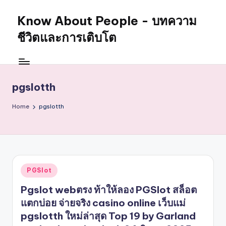
Know About People - บทความ
Skip
to
ชีวิตและการเติบโต
content
pgslotth
Home
pgslotth
Posted
PGSlot
in
Pgslot webตรง ท้าให้ลอง PGSlot สล็อต
แตกบ่อย จ่ายจริง casino online เว็บแม่
pgslotth ใหม่ล่าสุด Top 19 by Garland