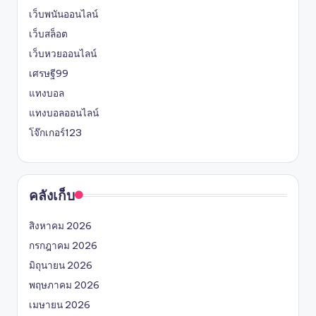
เว็บพนันออนไลน์
เว็บสล็อต
เว็บหวยออนไลน์
เศรษฐี99
แทงบอล
แทงบอลออนไลน์
โจ๊กเกอร์123
คลังเก็บ
สิงหาคม 2026
กรกฎาคม 2026
มิถุนายน 2026
พฤษภาคม 2026
เมษายน 2026