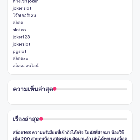
ทางเข้า joker
joker slot
โจ๊กเกอร์123
สล็อต
slotxo
joker123
jokerslot
pgslot
สล็อตxo
สล็อตออนไลน์
ความเห็นล่าสุด
เรื่องล่าสุด
สล็อต168 ความพรีเมียมที่เข้าถึงได้จริง โบนัสพี่ฝากมา น้องให้
เพิ่ม 200 สายทุนน้อย สมัครด่วน คัดมาแล้ว เล่นได้ทุกเกม สล็อต