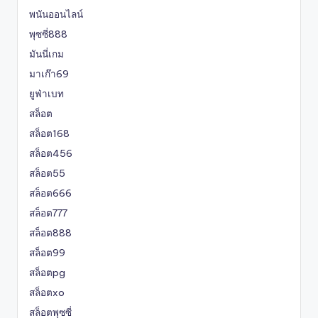
พนันออนไลน์
พุซซี่888
มันนี่เกม
มาเก๊า69
ยูฟ่าเบท
สล็อต
สล็อต168
สล็อต456
สล็อต55
สล็อต666
สล็อต777
สล็อต888
สล็อต99
สล็อตpg
สล็อตxo
สล็อตพุซซี่