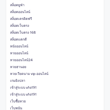
สล็อตยูฟ่า
สล็อตออนไลน์
สล็อตเครดิตฟรี
สล็อตเว็บตรง
สล็อตเว็บตรง 168
สล็อตแตกดี
หนังออนไลน์
หวยออนไลน์
หวยออนไลน์24
หวยฮานอย
หวยเวียดนาม vip ออนไลน์
เกมยิงปลา
เข้าสู่ระบบ ufa191
เข้าสู่ระบบ ufa191
เว็บซื้อหวย
เว็บพนัน