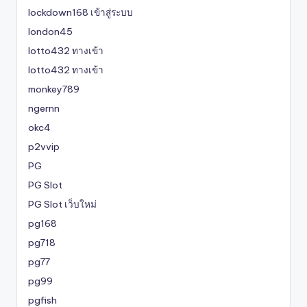
lockdown168 เข้าสู่ระบบ
london45
lotto432 ทางเข้า
lotto432 ทางเข้า
monkey789
ngernn
okc4
p2vvip
PG
PG Slot
PG Slot เว็บใหม่
pg168
pg718
pg77
pg99
pgfish