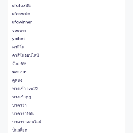
ufafox88
ufasnake
ufawinner
veewin
yaibet
คาสิโน
คาสิโนออนไลน์
จ๊วด 69
ซอยเบท
ดูหนัง
ทางเข้า live22
ทางเข้าpg
บาคาร่า
บาคาร่า168
บาคาร่าออนไลน์
ปั่นสล็อต