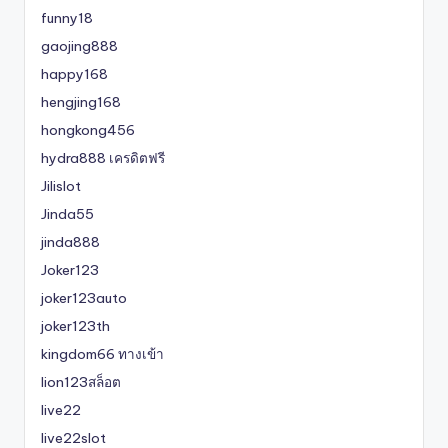
funny18
gaojing888
happy168
hengjing168
hongkong456
hydra888 เครดิตฟรี
Jilislot
Jinda55
jinda888
Joker123
joker123auto
joker123th
kingdom66 ทางเข้า
lion123สล็อต
live22
live22slot