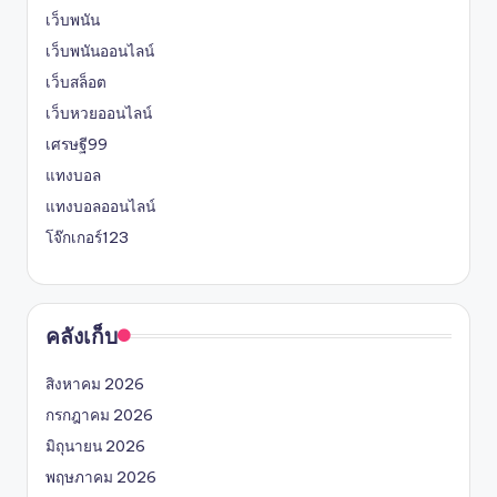
เว็บพนัน
เว็บพนันออนไลน์
เว็บสล็อต
เว็บหวยออนไลน์
เศรษฐี99
แทงบอล
แทงบอลออนไลน์
โจ๊กเกอร์123
คลังเก็บ
สิงหาคม 2026
กรกฎาคม 2026
มิถุนายน 2026
พฤษภาคม 2026