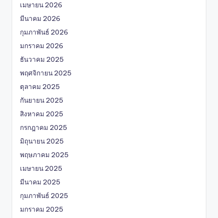
เมษายน 2026
มีนาคม 2026
กุมภาพันธ์ 2026
มกราคม 2026
ธันวาคม 2025
พฤศจิกายน 2025
ตุลาคม 2025
กันยายน 2025
สิงหาคม 2025
กรกฎาคม 2025
มิถุนายน 2025
พฤษภาคม 2025
เมษายน 2025
มีนาคม 2025
กุมภาพันธ์ 2025
มกราคม 2025