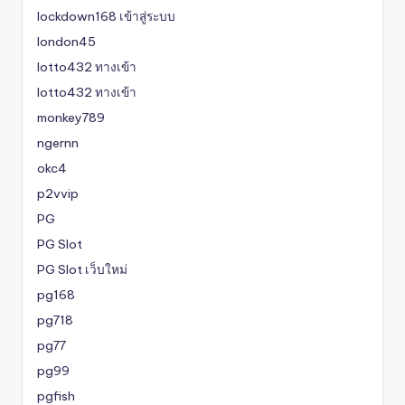
lockdown168 เข้าสู่ระบบ
london45
lotto432 ทางเข้า
lotto432 ทางเข้า
monkey789
ngernn
okc4
p2vvip
PG
PG Slot
PG Slot เว็บใหม่
pg168
pg718
pg77
pg99
pgfish