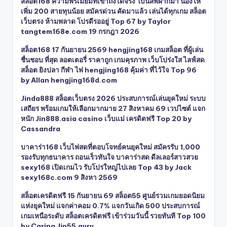
สล็อต168 ความพรีเมียมที่เข้าถึงได้จริง โบนัสพี่ฝากมา น้องให้
เพิ่ม 200 สายทุนน้อย สมัครด่วน คัดมาแล้ว เล่นได้ทุกเกม สล็อต
เว็บตรง ห้ามพลาด โปรดีรออยู่ Top 67 by Taylor
tangtem168e.com 19 กรกฎา 2026
สล็อต168 17 กันยายน 2569 hengjing168 เกมสล็อต ที่ผู้เล่น
ชื่นชอบ ที่สุด ลอตเตอรี่ ราคาถูก เกมคุรภาพ เว็บโปร่งใส ไลฟ์สด
สล็อต ยิงปลา กีฬา ไพ่ hengjing168 คุ้มค่า ที่ไว้ใจ Top 96
by Allan hengjing168d.com
Jinda888 สล็อตเว็บตรง 2026 ประสบการณ์เล่นยุคใหม่ ระบบ
เสถียร พร้อมเกมให้เลือกมากมาย 27 สิงหาคม 69 เวปไซต์ แจก
หนัก Jin888.asia casino เว็บแม่ เครดิตฟรี Top 20 by
Cassandra
บาคาร่า168 เว็บไพ่สดที่ตอบโจทย์คนยุคใหม่ สมัครรับ 1,000
รองรับทุกธนาคาร ถอนเร็วทันใจ บาคาร่าสด ดีลเลอร์สาวสวย
sexy168 เปิดเกมไว รับโปรใหญ่ไปเลย Top 43 by Jack
sexy168c.com 9 สิงหา 2569
สล็อตเครดิตฟรี 15 กันยายน 69 สล็อต55 ศูนย์รวมเกมยอดนิยม
แห่งยุคใหม่ แจกค่าคอม 0.7% แจกวันเกิด 500 ประสบการณ์
เกมเหนือระดับ สล็อตเครดิตฟรี เข้าร่วมวันนี้ รวยทันที Top 100
by Carina Jin55.guru