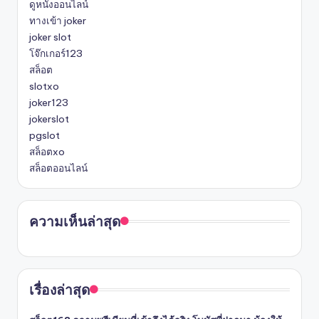
ดูหนังออนไลน์
ทางเข้า joker
joker slot
โจ๊กเกอร์123
สล็อต
slotxo
joker123
jokerslot
pgslot
สล็อตxo
สล็อตออนไลน์
ความเห็นล่าสุด
เรื่องล่าสุด