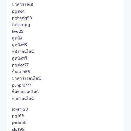
บาคาร่า168
pgslot
pgheng99
fullslotpg
live22
ดูหนัง
ดูหนังฟรี
หนังออนไลน์
ดูหนังฟรี
pgslot77
ปั่นแตก66
บาคาร่าออนไลน์
punpro777
ซื้อหวยออนไลน์
หวยออนไลน์
joker123
pg168
jinda55
slot99