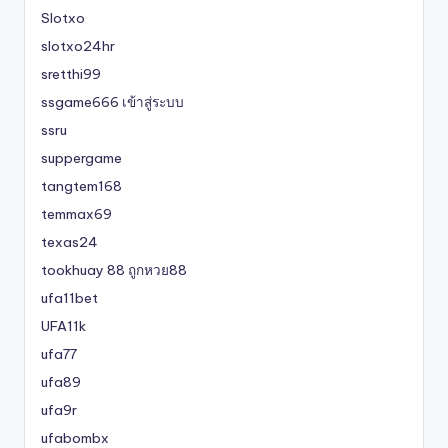
Slotxo
slotxo24hr
sretthi99
ssgame666 เข้าสู่ระบบ
ssru
suppergame
tangtem168
temmax69
texas24
tookhuay 88 ถูกหวย88
ufa11bet
UFA11k
ufa77
ufa89
ufa9r
ufabombx