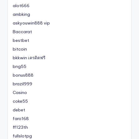
alot666
ambking
askyouwin888 vip
Baccarat
bestbet
bitcoin
bkkwin เครดิตฟรี
bng55
bonus888
brazil999
Casino
coke55
debet
faro168
ff123th
fullslotpg