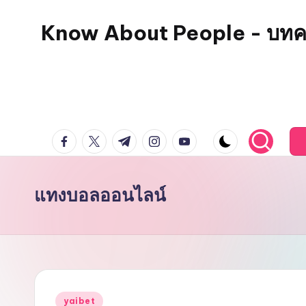
Know About People - บทคว
Skip
to
content
facebook.com
twitter.com
t.me
instagram.com
youtube.com
แทงบอลออนไลน์
Posted
yaibet