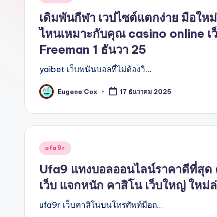
in
เดิมพันกีฬา เวปไซต์แตกง่าย มือใหม
ไหนเหมาะกับคุณ casino online เว็
Freeman 1 ธันวา 25
yaibet เว็บพนันบอลที่ไม่ต้องวิ…
Eugene Cox
17 ธันวาคม 2025
Posted
by
Posted
ufa9r
in
Ufa9 แทงบอลออนไลน์ราคาดีที่สุด ค
เว็บ แจกหนัก คาสิโน เว็บใหญ่ ใหม่
ufa9r เว็บคาสิโนบนโทรศัพท์มือถ…