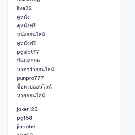
live22
ดูหนัง
ดูหนังฟรี
หนังออนไลน์
ดูหนังฟรี
pgslot77
ปั่นแตก66
บาคาร่าออนไลน์
punpro777
ซื้อหวยออนไลน์
หวยออนไลน์
joker123
pg168
jinda55