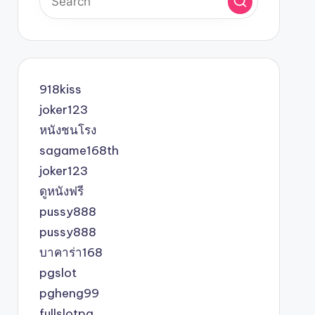
918kiss
joker123
หนังชนโรง
sagame168th
joker123
ดูหนังฟรี
pussy888
pussy888
บาคาร่า168
pgslot
pgheng99
fullslotpg