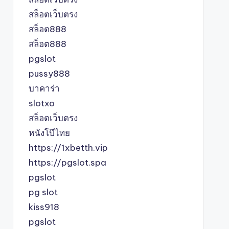
สล็อตเว็บตรง
สล็อต888
สล็อต888
pgslot
pussy888
บาคาร่า
slotxo
สล็อตเว็บตรง
หนังโป๊ไทย
https://1xbetth.vip
https://pgslot.spa
pgslot
pg slot
kiss918
pgslot