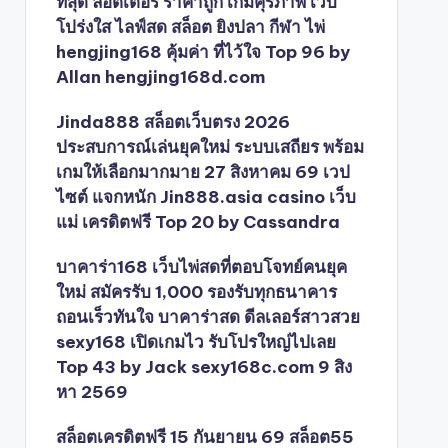
ที่สุด ลอตเตอรี่ ราคาถูก เกมคุรภาพ เว็บ
โปร่งใส ไลฟ์สด สล็อต ยิงปลา กีฬา ไพ่
hengjing168 คุ้มค่า ที่ไว้ใจ Top 96 by
Allan hengjing168d.com
Jinda888 สล็อตเว็บตรง 2026
ประสบการณ์เล่นยุคใหม่ ระบบเสถียร พร้อม
เกมให้เลือกมากมาย 27 สิงหาคม 69 เวป
ไซต์ แจกหนัก Jin888.asia casino เว็บ
แม่ เครดิตฟรี Top 20 by Cassandra
บาคาร่า168 เว็บไพ่สดที่ตอบโจทย์คนยุค
ใหม่ สมัครรับ 1,000 รองรับทุกธนาคาร
ถอนเร็วทันใจ บาคาร่าสด ดีลเลอร์สาวสวย
sexy168 เปิดเกมไว รับโปรใหญ่ไปเลย
Top 43 by Jack sexy168c.com 9 สิง
หา 2569
สล็อตเครดิตฟรี 15 กันยายน 69 สล็อต55