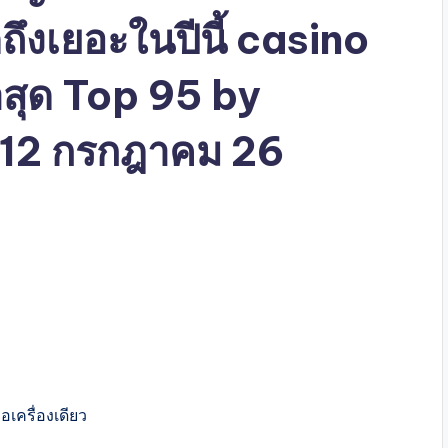
ดถึงเยอะในปีนี้ casino
่าสุด Top 95 by
 12 กรกฎาคม 26
อเครื่องเดียว