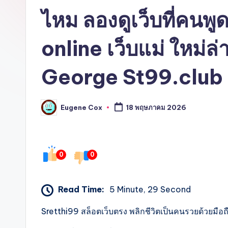
ไหม ลองดูเว็บที่คนพู
online เว็บแม่ ใหม่ล
George St99.club
Eugene Cox
18 พฤษภาคม 2026
Posted
by
0
0
Read Time:
5 Minute, 29 Second
Sretthi99 สล็อตเว็บตรง พลิกชีวิตเป็นคนรวยด้วยมือถื