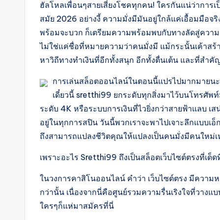
ฮัลโหลเพื่อนๆสายเสี่ยงโชคทุกคน! ใครกันแน่ว่าการ
สมัย 2026 อย่างงี้ ความมั่งมีมันอยู่ใกล้แค่เอื้อมมือจร
พร้อมจะบวก ก็เตรียมความพร้อมพบกับทางลัดสู่ความมั่ง
ไม่ใช่แค่ชื่อที่หมายความว่าคนมั่งมี แม้กระนั้นเค้าสร
หาวิถีทางทำเงินที่อีกทั้งสนุก อีกทั้งตื่นเต้น และที่สำ
การเล่นสล็อตออนไลน์ในตอนนี้แปรไปมากมายนะคะ จ
เดี๋ยวนี้ sretthi99 ยกระดับทุกสิ่งมาไว้บนโทรศัพท
ระดับ 4K หรือระบบการเงินที่ไวยิ่งกว่าสายฟ้าแลบ เ
อยู่ในทุกการสปิน วันนี้พวกเราจะพาไปเจาะลึกแบบเอ็กซ
ถึงสามารถแปลงชีวิตคุณให้แปลงเป็นคนมั่งมีคนใหม่เ
เพราะอะไร Sretthi99 ถึงเป็นสล็อตเว็บไซต์ตรงที่เด็ดที่
ในวงการคาสิโนออนไลน์ คำว่า เว็บไซต์ตรง มีความหม
กว่านั้น เนื่องจากนี่คือศูนย์รวมความรื่นเริงใจที่วา
ใครๆก็แห่มาสมัครที่นี่