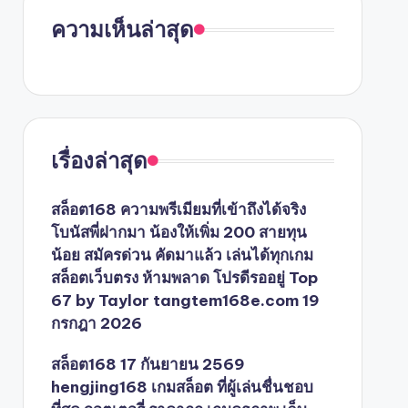
ความเห็นล่าสุด
เรื่องล่าสุด
สล็อต168 ความพรีเมียมที่เข้าถึงได้จริง
โบนัสพี่ฝากมา น้องให้เพิ่ม 200 สายทุน
น้อย สมัครด่วน คัดมาแล้ว เล่นได้ทุกเกม
สล็อตเว็บตรง ห้ามพลาด โปรดีรออยู่ Top
67 by Taylor tangtem168e.com 19
กรกฎา 2026
สล็อต168 17 กันยายน 2569
hengjing168 เกมสล็อต ที่ผู้เล่นชื่นชอบ