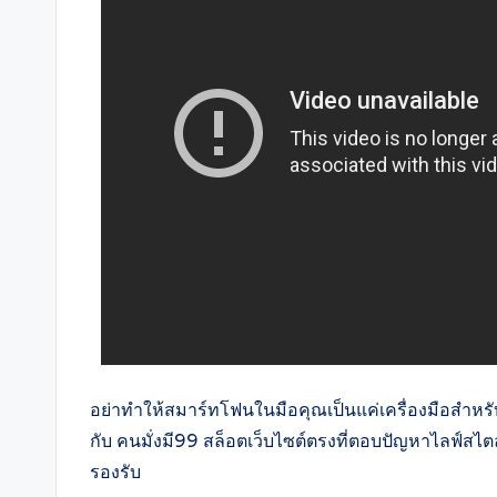
อย่าทำให้สมาร์ทโฟนในมือคุณเป็นแค่เครื่องมือสำหรับไ
กับ คนมั่งมี99 สล็อตเว็บไซต์ตรงที่ตอบปัญหาไลฟ์สไตล์ค
รองรับ