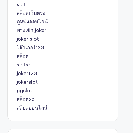
slot
สล็อตเว็บตรง
ดูหนังออนไลน์
ทางเข้า joker
joker slot
โจ๊กเกอร์123
สล็อต
slotxo
joker123
jokerslot
pgslot
สล็อตxo
สล็อตออนไลน์