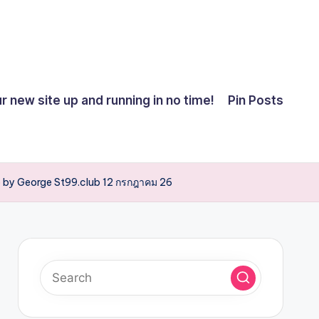
r new site up and running in no time!
Pin Posts
p 95 by George St99.club 12 กรกฎาคม 26