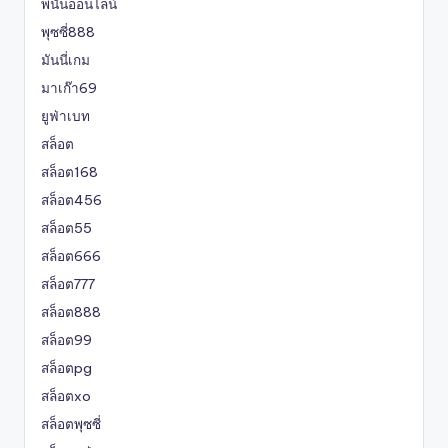
พนันออนไลน์
พุซซี่888
มันนี่เกม
มาเก๊า69
ยูฟ่าเบท
สล็อต
สล็อต168
สล็อต456
สล็อต55
สล็อต666
สล็อต777
สล็อต888
สล็อต99
สล็อตpg
สล็อตxo
สล็อตพุซซี่