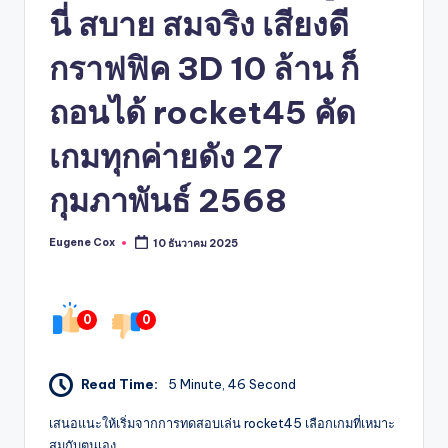
นี่ สบาย สมจริง เสียงดี
กราฟฟิค 3D 10 ล้าน ก็
ถอนได้ rocket45 คัด
เกมทุกค่ายดัง 27
กุมภาพันธ์ 2568
Eugene Cox
10 ธันวาคม 2025
Posted
by
0
0
Read Time:
5 Minute, 46 Second
เสนอแนะให้เริ่มจากการทดสอบเล่น rocket45 เลือกเกมที่เหมาะ
สมกับตนเอง