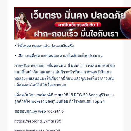
• ใช้โหมด ทดสอบเล่น ก่อนลงเงินจริง
• เลือกเกมที่เหมาะกับตนเอง ตามสไตล์และก็งบประมาณ
ภายหลังจากเอาอย่างขั้นตอนพวกนี้ ผมพบว่าการเล่น rocket45
สนุกขึ้นแล้วก็ควบคุมการเล่นก้าวหน้าขึ้นมาก ถ้าคุณยังไม่เคย
ทดลอง ผมเสนอแนะให้เริ่มจากนี้ก่อน แล้วคุณจะเห็นว่าการเล่น
สล็อตออนไลน์ไม่ใช่เรื่องยากเลย
สล็อตเว็บไทย rocket45 mars95 15 DEC 69 Sean ดูรีวิวจาก
ลูกค้าจริง rocket45ลงทุนงบน้อย กำไรหลักแสน Top 24
ขอขอบคุณby web
rocket45
https://rebrand.ly/mars95
https://cutly.info/mars95