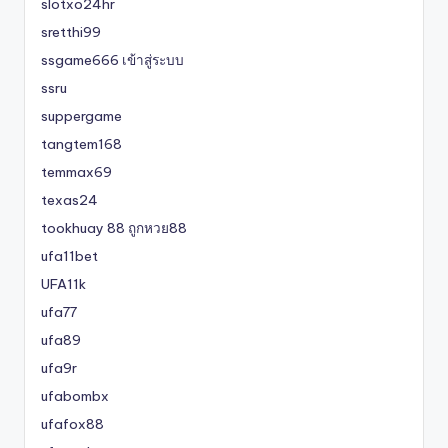
slotxo24hr
sretthi99
ssgame666 เข้าสู่ระบบ
ssru
suppergame
tangtem168
temmax69
texas24
tookhuay 88 ถูกหวย88
ufa11bet
UFA11k
ufa77
ufa89
ufa9r
ufabombx
ufafox88