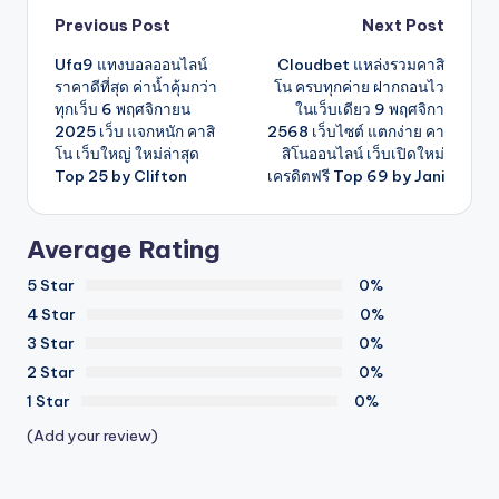
Post
Previous Post
Next Post
Ufa9 แทงบอลออนไลน์
Cloudbet แหล่งรวมคาสิ
navigation
ราคาดีที่สุด ค่าน้ำคุ้มกว่า
โน ครบทุกค่าย ฝากถอนไว
ทุกเว็บ 6 พฤศจิกายน
ในเว็บเดียว 9 พฤศจิกา
2025 เว็บ แจกหนัก คาสิ
2568 เว็บไซต์ แตกง่าย คา
โน เว็บใหญ่ ใหม่ล่าสุด
สิโนออนไลน์ เว็บเปิดใหม่
Top 25 by Clifton
เครดิตฟรี Top 69 by Jani
Average Rating
5 Star
0%
4 Star
0%
3 Star
0%
2 Star
0%
1 Star
0%
(Add your review)