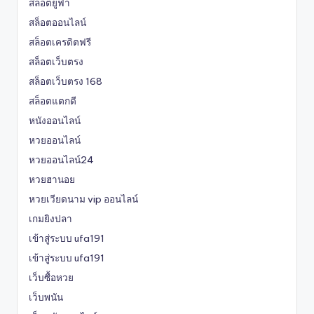
สล็อตยูฟ่า
สล็อตออนไลน์
สล็อตเครดิตฟรี
สล็อตเว็บตรง
สล็อตเว็บตรง 168
สล็อตแตกดี
หนังออนไลน์
หวยออนไลน์
หวยออนไลน์24
หวยฮานอย
หวยเวียดนาม vip ออนไลน์
เกมยิงปลา
เข้าสู่ระบบ ufa191
เข้าสู่ระบบ ufa191
เว็บซื้อหวย
เว็บพนัน