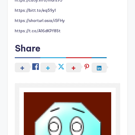
https://bitt.to/eq59y1
https://shorturl.asia/i5FHy
https://t.co/A16dKPf8St
Share