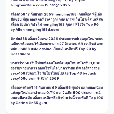
เว็บตรง ห้ามพลาด โปรดีรออยู่ Top 67 by Taylor
tangtem168e.com 19 กรกฎา 2026
สล็อต168 17 กันยายน 2569 hengjing168 เกมสล็อต ที่ผู้เล่น
ชื่นชอบ ที่สุด ลอตเตอรี่ ราคาถูก เกมคุรภาพ เว็บโปร่งใส ไลฟ์สด
สล็อต ยิงปลา กีฬา ไพ่ hengjing168 คุ้มค่า ที่ไว้ใจ Top 96
by Allan hengjing168d.com
Jinda888 สล็อตเว็บตรง 2026 ประสบการณ์เล่นยุคใหม่ ระบบ
เสถียร พร้อมเกมให้เลือกมากมาย 27 สิงหาคม 69 เวปไซต์ แจก
หนัก Jin888.asia casino เว็บแม่ เครดิตฟรี Top 20 by
Cassandra
บาคาร่า168 เว็บไพ่สดที่ตอบโจทย์คนยุคใหม่ สมัครรับ 1,000
รองรับทุกธนาคาร ถอนเร็วทันใจ บาคาร่าสด ดีลเลอร์สาวสวย
sexy168 เปิดเกมไว รับโปรใหญ่ไปเลย Top 43 by Jack
sexy168c.com 9 สิงหา 2569
สล็อตเครดิตฟรี 15 กันยายน 69 สล็อต55 ศูนย์รวมเกมยอดนิยม
แห่งยุคใหม่ แจกค่าคอม 0.7% แจกวันเกิด 500 ประสบการณ์
เกมเหนือระดับ สล็อตเครดิตฟรี เข้าร่วมวันนี้ รวยทันที Top 100
by Carina Jin55.guru