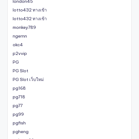
london45
lotto432 ทางเข้า
lotto432 ทางเข้า
monkey789
ngernn
okc4
p2vvip
PG
PG Slot
PG Slot เว็บใหม่
pg168
pg718
pg77
pg99
pgfish
pgheng