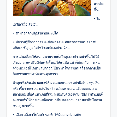
มากยิ่ง
ขึ้น
• ไม่
เครียดเมื่อเสียเงิน
• สามารถควบคุมเวลาและงบได้
• มีความรู้สึกว่าการชนะคือผลตอบแทนจากการเล่นอย่างมี
สติสัมปชัญญะ ไม่ใช่โชคเพียงอย่างเดียว
การเล่นสล็อตให้สนุกสนานรวมทั้งกักคุมเองก้าวหน้าขึ้น ไม่ใช่
เรื่องยาก แค่ปรับทัศนคติ ตั้งกฎให้แน่ชัด แล้วก็สนุกกับการเล่น
จริงๆผมเองก็ได้ประสบการณ์นี้มา ทำให้การเล่นสล็อตกลายเป็น
กิจกรรมบรรเทาที่ผมรอทุกคราว
ถ้าคุณพึ่งเริ่มเล่น mars95 ผมเสนอแนะว่า อย่าพึ่งรีบลงทุนเงิน
จริง เริ่มจากทดลองเล่นในสล็อตเว็บตรงก่อน แล้วทดลองเล่น
หลายเกม เพื่อค้นหาเกมที่เหมาะสมกับตัวเองจริงๆวิธีการทำแบบงี้
จะช่วยทำให้การเล่นสล็อตสนุกขึ้น ลดความเสี่ยง แล้วก็มีโอกาส
ชนะสูงมากขึ้น
• เลือก สล็อตเว็บไซต์ตรง เพื่อให้มีความปลอดภัย