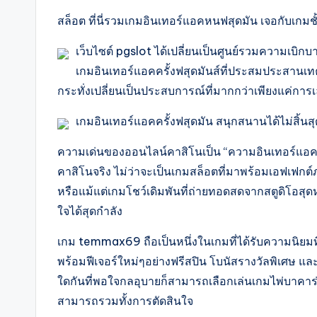
สล็อต ที่นี่รวมเกมอินเทอร์แอคหนฟสุดมัน เจอกับเกมชั
เว็บไซต์ pgslot ได้เปลี่ยนเป็นศูนย์รวมความเบิกบาน
เกมอินเทอร์แอคครั้งฟสุดมันส์ที่ประสมประสานเ
กระทั่งเปลี่ยนเป็นประสบการณ์ที่มากกว่าเพียงแค่การเ
เกมอินเทอร์แอคครั้งฟสุดมัน สนุกสนานได้ไม่สิ้นสุ
ความเด่นของออนไลน์คาสิโนเป็น “ความอินเทอร์แอคครั้
คาสิโนจริง ไม่ว่าจะเป็นเกมสล็อตที่มาพร้อมเอฟเฟกต์ภ
หรือแม้แต่เกมโชว์เดิมพันที่ถ่ายทอดสดจากสตูดิโอสุดหรู
ใจได้สุดกำลัง
เกม temmax69 ถือเป็นหนึ่งในเกมที่ได้รับความนิยมท
พร้อมฟีเจอร์ใหม่ๆอย่างฟรีสปิน โบนัสรางวัลพิเศษ แล
ใดกันที่พอใจกลอุบายก็สามารถเลือกเล่นเกมไพ่บาคาร่า 
สามารถรวมทั้งการตัดสินใจ