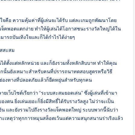
จคือ ความคุ้มค่าที่ผู้เล่นจะได้รับ แต่ละเกมถูกพัฒนาโดย
ก็แจ็คพอตแตกง่าย ทำให้ผู้เล่นได้โอกาสชนะรางวัลใหญ่ได้ใน
ามารถบันเทิงใจและก็ได้กำไรได้ง่ายๆ
นัสสะสม
นได้ตั้งแต่หลักหน่วย และก็ยังรวมทั้งหลักสิบบาท ทำให้คุณ
กนั้นยังเหมาะสำหรับคนที่ปรารถนาทดสอบสูตรหรือวิธี
็นช่องทางที่ปลอดภัยแล้วก็ยืดหยุ่นสำหรับทุกคน
ายเว็บไซต์เรียกว่า “ระบบสะสมยอดเล่น” ซึ่งผู้เล่นที่เข้ามา
น ยิ่งเล่นเยอะก็ยิ่งมีสิทธิ์ได้รับรางวัลสูง ไม่ว่าจะเป็น
ิน และยังรวมไปถึงรางวัลแจ็คพอตใหญ่ ระบบพวกนี้นับว่า
เพราะเหตุว่าทุกการหมุนสล็อตเว้นแต่ความสนุกสนานร่าเริงแล้ว