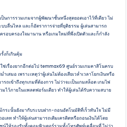
ป็นการรวมเกมจากผู้พัฒนาชั้นหนึ่งสุดยอดเอาไว้ที่เดียว ไม่
ระบบลื่นไหล และก็อัตราการจ่ายที่ยุติธรรม ผู้เล่นสามารถ
่ครอบครองใจมานาน หรือเกมใหม่ที่พึ่งเปิดตัวและก็กำลัง
ั้งก็เกินคุ้ม
ม่ใช่เรื่องยากอีกต่อไป temmax69 ศูนย์รวมเกมคาสิโนครบ
ม่ำเสมอ เพราะเหตุว่าผู้เล่นไม่ต้องเสียเวล่ำเวลาโยกเงินหรือ
ารถเข้าถึงทุกเกมที่ต้องการ ไม่ว่าจะเป็นเกมสล็อต เกมไพ่
กรวมไว้ภายในแพลตฟอร์มเดียว ทำให้ผู้เล่นได้รับความสบาย
้กระนั้นยังมากับระบบฝาก-ถอนอัตโนมัติที่เร็วทันใจ ไม่มี
อเลท ทำให้ผู้เล่นสามารถเติมเครดิตหรือถอนเงินได้โดย
ให้รองรับทั้งคอมพิวเตอร์รวมทั้งโทรศัพท์เคลื่อนที่ ไม่ว่า