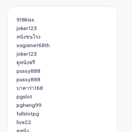
918kiss
joker123
หนังชนโรง
sagame168th
joker123
ดูหนังฟรี
pussy888
pussy888
บาคาร่า168
pgslot
pgheng99
fullslotpg
live22
ดูหนัง