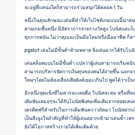
จะอยู่ที่แหน่งใดก็สามารถร่วมสนุกได้ตลอด 1 วัน
หนึ่งในคุณลักษณะเด่นที่ทำให้เว็บไซต์เกมแบบนี้น่าสนใ
ค่ายเกมชั้นหนึ่ง มีอัตราการจ่ายรางวัลสูง โบนัสและ
ทุกการพนัน ไม่ว่าคุณจะเป็นมือใหม่หรือมืออาชีพ ก็ส
pgslot เล่นไม่มีขั้นต่ำห้ามพลาด ยิ่งเล่นมากได้รับโบ
เล่นสล็อตแบบไม่มีขั้นต่ำ แปลว่าผู้เล่นสามารถเริ่มพนั
สามารถบริหารจัดการเงินทุนของตนได้ง่ายขึ้น นอกจา
ใหม่ๆโดยไม่ต้องเสี่ยงเสียตังค์เยอะเกินไป พูดได้ว่าเป
อีกหนึ่งจุดแข็งที่ไม่ควรละเลยคือ โบนัสสะสม หรือที่หล
เดิมพันเสมอๆจะได้รับโบนัสพิเศษเพิ่มเติมจากยอดเล่นของต
เครดิตฟรีสำหรับในการเดิมพันคราวถัดมา โบนัสฝากเง
เป็นสิ่งจูงใจสำคัญที่ทำให้ผู้เล่นอยากเข้ามาเล่นซ้ำ 
ยังได้โอกาสสร้างรายได้เพิ่มเติมด้วย