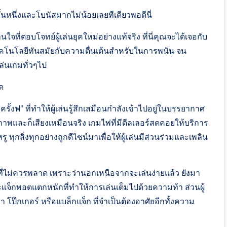
้นหนึ่งและโบนัสมากไม่น้อยเลยทีเดียวพอดีนี่
ใจที่ตอบโจทย์ผู้เล่นยุคใหม่อย่างแท้จริง ที่นี่คุณจะได้เจอกับ
ทคโนโลยีทันสมัยกับความตื่นเต้นสำหรับในการพนัน จน
ล่นเกมทั่วๆไป
ด
งฟ” ที่ทำให้ผู้เล่นรู้สึกเสมือนกำลังเข้าไปอยู่ในบรรยากาศ
าพและก็เสียงเหมือนจริง เกมไพ่ที่มีดีลเลอร์สดคอยให้บริการ
 ทุกสิ่งทุกอย่างถูกดีไซน์มาเพื่อให้ผู้เล่นมีส่วนร่วมและเพลิน
ี่ไม่ควรพลาด เพราะว่านอกเหนือจากจะเล่นง่ายแล้ว ยังมา
ะแจ็กพอตแตกหนักที่ทำให้การเล่นเต็มไปด้วยความท้า ส่วนผู้
โป๊กเกอร์ หรือแบล็กแจ็ก ที่จำเป็นต้องอาศัยอีกทั้งความ