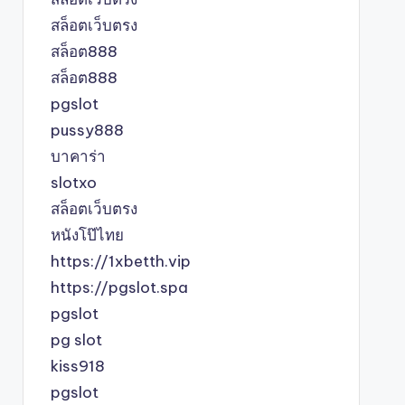
สล็อตเว็บตรง
สล็อต888
สล็อต888
pgslot
pussy888
บาคาร่า
slotxo
สล็อตเว็บตรง
หนังโป๊ไทย
https://1xbetth.vip
https://pgslot.spa
pgslot
pg slot
kiss918
pgslot