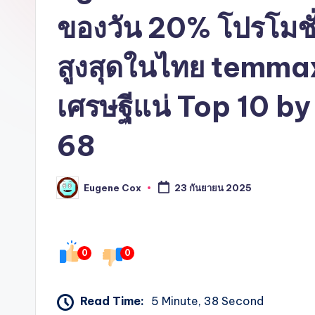
ของวัน 20% โปรโมชั่
สูงสุดในไทย temmax6
เศรษฐีแน่ Top 10 by
68
Eugene Cox
23 กันยายน 2025
Posted
by
0
0
Read Time:
5 Minute, 38 Second