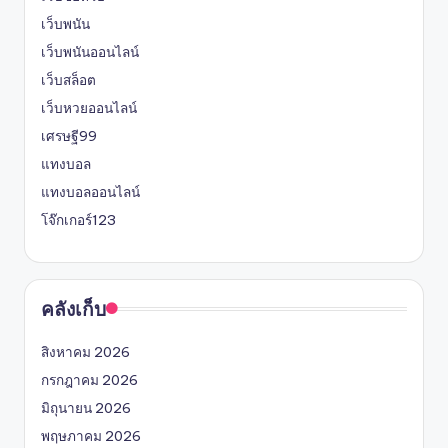
เว็บพนัน
เว็บพนันออนไลน์
เว็บสล็อต
เว็บหวยออนไลน์
เศรษฐี99
แทงบอล
แทงบอลออนไลน์
โจ๊กเกอร์123
คลังเก็บ
สิงหาคม 2026
กรกฎาคม 2026
มิถุนายน 2026
พฤษภาคม 2026