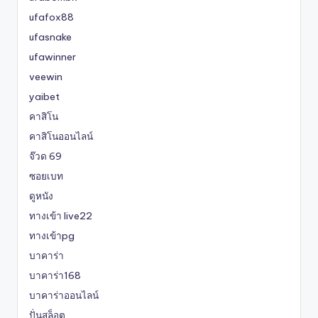
ufafox88
ufasnake
ufawinner
veewin
yaibet
คาสิโน
คาสิโนออนไลน์
จ๊วด 69
ซอยเบท
ดูหนัง
ทางเข้า live22
ทางเข้าpg
บาคาร่า
บาคาร่า168
บาคาร่าออนไลน์
ปั่นสล็อต