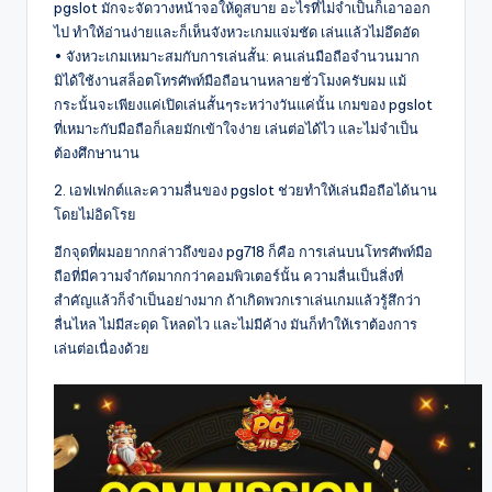
pgslot มักจะจัดวางหน้าจอให้ดูสบาย อะไรที่ไม่จำเป็นก็เอาออก
ไป ทำให้อ่านง่ายและก็เห็นจังหวะเกมแจ่มชัด เล่นแล้วไม่อึดอัด
• จังหวะเกมเหมาะสมกับการเล่นสั้น: คนเล่นมือถือจำนวนมาก
มิได้ใช้งานสล็อตโทรศัพท์มือถือนานหลายชั่วโมงครับผม แม้
กระนั้นจะเพียงแค่เปิดเล่นสั้นๆระหว่างวันแค่นั้น เกมของ pgslot
ที่เหมาะกับมือถือก็เลยมักเข้าใจง่าย เล่นต่อได้ไว และไม่จำเป็น
ต้องศึกษานาน
2. เอฟเฟกต์และความลื่นของ pgslot ช่วยทำให้เล่นมือถือได้นาน
โดยไม่อิดโรย
อีกจุดที่ผมอยากกล่าวถึงของ pg718 ก็คือ การเล่นบนโทรศัพท์มือ
ถือที่มีความจำกัดมากกว่าคอมพิวเตอร์นั้น ความลื่นเป็นสิ่งที่
สำคัญแล้วก็จำเป็นอย่างมาก ถ้าเกิดพวกเราเล่นเกมแล้วรู้สึกว่า
ลื่นไหล ไม่มีสะดุด โหลดไว และไม่มีค้าง มันก็ทำให้เราต้องการ
เล่นต่อเนื่องด้วย