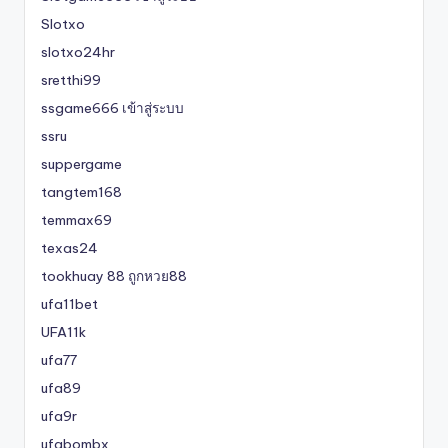
Slotxo
slotxo24hr
sretthi99
ssgame666 เข้าสู่ระบบ
ssru
suppergame
tangtem168
temmax69
texas24
tookhuay 88 ถูกหวย88
ufa11bet
UFA11k
ufa77
ufa89
ufa9r
ufabombx