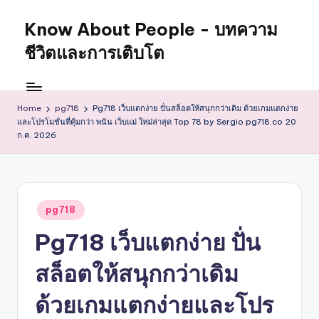
Know About People - บทความ
Skip
to
ชีวิตและการเติบโต
content
Home
pg718
Pg718 เว็บแตกง่าย ปั่นสล็อตให้สนุกกว่าเดิม ด้วยเกมแตกง่าย
และโปรโมชั่นที่คุ้มกว่า พนัน เว็บแม่ ใหม่ล่าสุด Top 78 by Sergio pg718.co 20
ก.ค. 2026
Posted
pg718
in
Pg718 เว็บแตกง่าย ปั่น
สล็อตให้สนุกกว่าเดิม
ด้วยเกมแตกง่ายและโปร