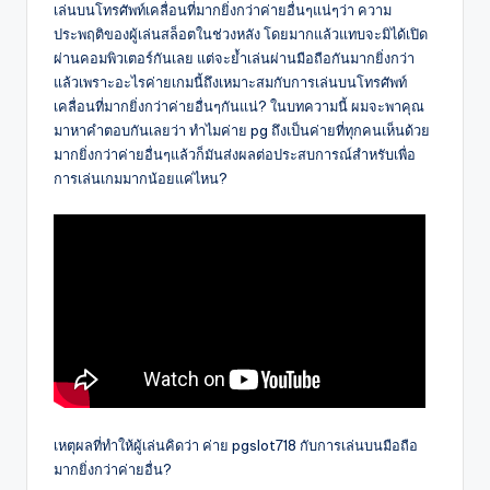
เล่นบนโทรศัพท์เคลื่อนที่มากยิ่งกว่าค่ายอื่นๆแน่ๆว่า ความ
ประพฤติของผู้เล่นสล็อตในช่วงหลัง โดยมากแล้วแทบจะมิได้เปิด
ผ่านคอมพิวเตอร์กันเลย แต่จะย้ำเล่นผ่านมือถือกันมากยิ่งกว่า
แล้วเพราะอะไรค่ายเกมนี้ถึงเหมาะสมกับการเล่นบนโทรศัพท์
เคลื่อนที่มากยิ่งกว่าค่ายอื่นๆกันแน่? ในบทความนี้ ผมจะพาคุณ
มาหาคำตอบกันเลยว่า ทำไมค่าย pg ถึงเป็นค่ายที่ทุกคนเห็นด้วย
มากยิ่งกว่าค่ายอื่นๆแล้วก็มันส่งผลต่อประสบการณ์สำหรับเพื่อ
การเล่นเกมมากน้อยแค่ไหน?
เหตุผลที่ทำให้ผู้เล่นคิดว่า ค่าย pgslot718 กับการเล่นบนมือถือ
มากยิ่งกว่าค่ายอื่น?