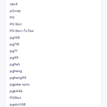
okc4
p2vvip
PG
PG Slot
PG Slot เว็บใหม่
pg168
pg718
pg77
pg99
pgfish
pgheng
pgheng99
pgjoker auto
pgk44b
PGSlot
pgslot168