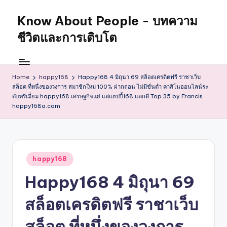
Know About People - บทความ
Skip
to
ชีวิตและการเติบโต
content
Home
happy168
Happy168 4 มิถุนา 69 สล็อตเครดิตฟรี ราชาเว็บ
สล็อต ที่หนึ่งของวงการ สมาชิกใหม่ 100% ฝากถอน ไม่มีขั่นต่ำ คาสิโนออนไลน์ระ
ดับพรีเมี่ยม happy168 เศรษฐกิจแย่ แต่แฮปปี้168 แตกดี Top 35 by Francis
happy168a.com
Posted
happy168
in
Happy168 4 มิถุนา 69
สล็อตเครดิตฟรี ราชาเว็บ
สล็อต ที่หนึ่งของวงการ