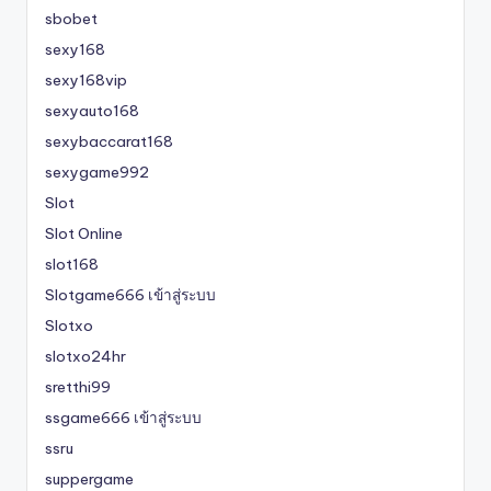
sbobet
sexy168
sexy168vip
sexyauto168
sexybaccarat168
sexygame992
Slot
Slot Online
slot168
Slotgame666 เข้าสู่ระบบ
Slotxo
slotxo24hr
sretthi99
ssgame666 เข้าสู่ระบบ
ssru
suppergame