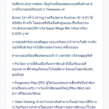
บันทึกประสบการณ์ตรง: มีอยู่วันหนึ่งผมทดลองเบทขั้นต่ำแค่ 5
บาทในเกมยอดนิยมอย่าง Treasures of
Aztec (สาวถ้ำ) ปรากฏว่าเครื่องหมาย Scatter เข้า 4 ตัว ได้
ฟรีสปิน 10 ครั้ง ในตอนฟรีสปินนั้นตัวคูณเยอะขึ้นเรื่อยๆจน
กระทั่งจบเกมผมได้รางวัล Super Mega Win กลับมาเกือบ
4,000 บาท!
จากทุนหลักร้อย ลองคิดดูเอาเถอะครับผมว่าถ้าหากเว็บมีการปรับ
เปอร์เซ็นต์ มันอาจไม่มีทางแตกง่ายขนาดนี้แน่นอน
ค่ายเกมยอดนิยมที่ผมทดลองแล้วว่า แตกหนัก จริง happy168
• PG Slot: ค่ายนี้ยืนหนึ่งเรื่องกราฟิกแล้วก็เนื้อเรื่องเกมที่
สนุกสนาน ที่สำคัญเป็นคอมโบไหลดีมาก ยิ่งคอมโบต่อเนื่องตัว
คูณยิ่งสูง
• Pragmatic Play (PP): ผู้ใดกันแน่ชอบสายซื้อฟรีสปินจำต้อง
ค่ายนี้เลยนะครับ รางวัลแจ็กเพียงพอตใหญ่ (Max Win) แตก
คราวชีวิตแปลงได้เลย
• Joker Gaming: ค่ายเก๋าเกมระดับตำนาน ถึงแม้ภาพบางทีก็อาจ
จะไม่หวือหวาเท่าค่ายใหม่ๆแต่ว่าเรื่องความคลาสสิกและก็โบนัส