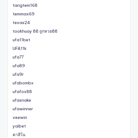
tangtem168
temmax69
texas24
tookhuay 88 ถูกหวย88
ufa11bet
UFA11k
ufa77
ufa89
ufa9r
ufabombx
ufafox88
ufasnake
ufawinner
veewin
yaibet
คาสิโน