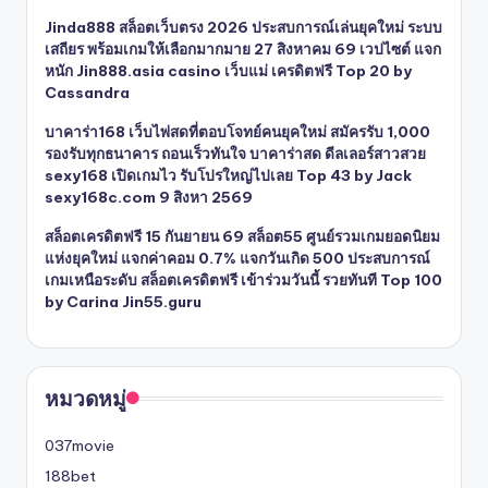
Jinda888 สล็อตเว็บตรง 2026 ประสบการณ์เล่นยุคใหม่ ระบบ
เสถียร พร้อมเกมให้เลือกมากมาย 27 สิงหาคม 69 เวปไซต์ แจก
หนัก Jin888.asia casino เว็บแม่ เครดิตฟรี Top 20 by
Cassandra
บาคาร่า168 เว็บไพ่สดที่ตอบโจทย์คนยุคใหม่ สมัครรับ 1,000
รองรับทุกธนาคาร ถอนเร็วทันใจ บาคาร่าสด ดีลเลอร์สาวสวย
sexy168 เปิดเกมไว รับโปรใหญ่ไปเลย Top 43 by Jack
sexy168c.com 9 สิงหา 2569
สล็อตเครดิตฟรี 15 กันยายน 69 สล็อต55 ศูนย์รวมเกมยอดนิยม
แห่งยุคใหม่ แจกค่าคอม 0.7% แจกวันเกิด 500 ประสบการณ์
เกมเหนือระดับ สล็อตเครดิตฟรี เข้าร่วมวันนี้ รวยทันที Top 100
by Carina Jin55.guru
หมวดหมู่
037movie
188bet