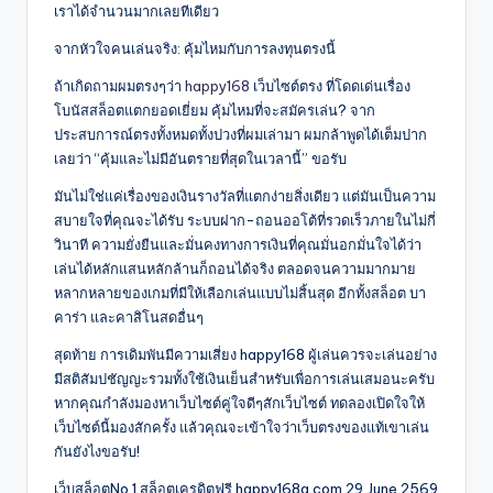
เราได้จำนวนมากเลยทีเดียว
จากหัวใจคนเล่นจริง: คุ้มไหมกับการลงทุนตรงนี้
ถ้าเกิดถามผมตรงๆว่า
happy168
เว็บไซต์ตรง ที่โดดเด่นเรื่อง
โบนัสสล็อตแตกยอดเยี่ยม คุ้มไหมที่จะสมัครเล่น? จาก
ประสบการณ์ตรงทั้งหมดทั้งปวงที่ผมเล่ามา ผมกล้าพูดได้เต็มปาก
เลยว่า “คุ้มและไม่มีอันตรายที่สุดในเวลานี้” ขอรับ
มันไม่ใช่แค่เรื่องของเงินรางวัลที่แตกง่ายสิ่งเดียว แต่มันเป็นความ
สบายใจที่คุณจะได้รับ ระบบฝาก-ถอนออโต้ที่รวดเร็วภายในไม่กี่
วินาที ความยั่งยืนและมั่นคงทางการเงินที่คุณมั่นอกมั่นใจได้ว่า
เล่นได้หลักแสนหลักล้านก็ถอนได้จริง ตลอดจนความมากมาย
หลากหลายของเกมที่มีให้เลือกเล่นแบบไม่สิ้นสุด อีกทั้งสล็อต บา
คาร่า และคาสิโนสดอื่นๆ
สุดท้าย การเดิมพันมีความเสี่ยง happy168 ผู้เล่นควรจะเล่นอย่าง
มีสติสัมปชัญญะรวมทั้งใช้เงินเย็นสำหรับเพื่อการเล่นเสมอนะครับ
หากคุณกำลังมองหาเว็บไซต์คู่ใจดีๆสักเว็บไซต์ ทดลองเปิดใจให้
เว็บไซต์นี้มองสักครั้ง แล้วคุณจะเข้าใจว่าเว็บตรงของแท้เขาเล่น
กันยังไงขอรับ!
เว็บสล็อตNo.1 สล็อตเครดิตฟรี happy168a.com 29 June 2569