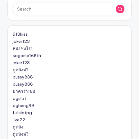
918kiss
joker123
หนังชนโรง
sagame168th
joker123
ดูหนังฟรี
pussy888
pussy888
บาคาร่า168
pgslot
pgheng99
fullslotpg
live22
ดูหนัง
ดูหนังฟรี