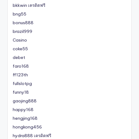
bkkwin เครดิตฟรี
bng55
bonus888
brazil999
Casino
coke55
debet
faro168
ff123th
fullslotpg
funny18
gaojing888
happy168
hengjing168
hongkong456
hydra888 เครดิตฟรี