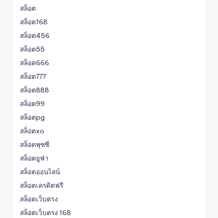
สล็อต
สล็อต168
สล็อต456
สล็อต55
สล็อต666
สล็อต777
สล็อต888
สล็อต99
สล็อตpg
สล็อตxo
สล็อตพุซซี่
สล็อตยูฟ่า
สล็อตออนไลน์
สล็อตเครดิตฟรี
สล็อตเว็บตรง
สล็อตเว็บตรง 168