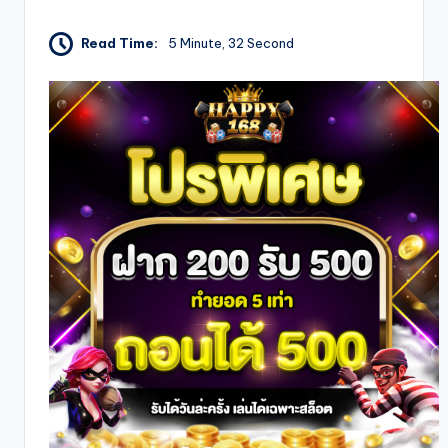
Read Time:
5 Minute, 32 Second