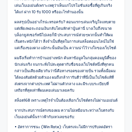
เล่นเว็บเอเย่นต์เพราะเหตุว่าเห็นแก่โปรโมชั่นล่อซื้อที่ดูเกินจริง
ได้แก่ ฝาก 10 รับ 1000 หรืออะไรทำนองนั้น
ผลสรุปเป็นอย่างไรน่ะหรอครับ? ตอนแรกๆเล่นเจริญใจแทบตาย
แต่เพียงพอจะถอนเงินกลับโดนหักค่านู้นค่านี่ บางเว็บถึงขนาด
บล็อกยูสเซอร์หนีไปเลยก็มี ประสบการณ์ห่วยๆพวกนั้นทำให้ผม
เริ่มตระหนักได้ว่า สิ่งจำเป็นที่สุดในการเล่นสล็อตออนไลน์ไม่ใช่
แค่เรื่องของดวง แม้กระนั้นมันเป็น ความน่าไว้วางใจของเว็บไซต์
ผมจึงเริ่มทำการบ้านอย่างหนัก ค้นหาข้อมูลในกลุ่มคอมมูนิตี้ของ
นักเล่นจริง จนกระทั่งไปสะดุดตากับชื่อของเว็บไซต์หนึ่งที่ทุกคน
กล่าวเป็นเสียงเดียวกันว่านี่คือทางรอดของสายปั่น รวมทั้งเมื่อผม
ได้ลองสัมผัสด้วยตัวเอง ผมถึงกล้าการันตีว่าที่นี่เป็นเว็บไซต์แท้ที่
ส่งตรงจากต่างประเทศ ไม่ผ่านตัวกลาง และมีระบบระเบียบที่
เสถียรที่สุดเท่าที่ผมเคยเล่นมาเลยครับ
สล็อต168 เพราะเหตุไรจำเป็นต้องเลือกเว็บไซต์ตรงไม่ผ่านเอเย่นต์
จากประสบการณ์ตรงของผม ความไม่เหมือนระหว่างเว็บตรงกับ
เว็บเอเย่นต์นั้นราวฟ้ากับเหวเลยขอรับ:
• อัตราการชนะ (Win Rate): เว็บตรงจะไม่มีการปรับลดอัตรา