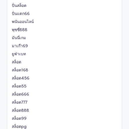
ปั่นสล็อต
ปั่นแตก66
พนันออนไลน์
พุซซี่888
มันนี่เกม
มาเก๊า69
ยูฟ่าเบท
สล็อต
สล็อต168
สล็อต456
สล็อต55
สล็อต666
สล็อต777
สล็อต888
สล็อต99
สล็อตpg