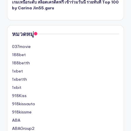
เกมเหนือระดับ สล็อตเครดิตฟรี เข้าร่วมวันนี้ รวยทันที Top 100
by Carina Jin55.guru
หมวดหมู่
037movie
188bet
188betth
1xbet
1xbetth
1xbit
918Kiss
918kissauto
918kissme
ABA
ABAGroup2