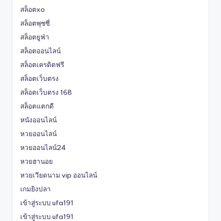
สล็อตxo
สล็อตพุซซี่
สล็อตยูฟ่า
สล็อตออนไลน์
สล็อตเครดิตฟรี
สล็อตเว็บตรง
สล็อตเว็บตรง 168
สล็อตแตกดี
หนังออนไลน์
หวยออนไลน์
หวยออนไลน์24
หวยฮานอย
หวยเวียดนาม vip ออนไลน์
เกมยิงปลา
เข้าสู่ระบบ ufa191
เข้าสู่ระบบ ufa191