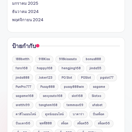
มกราคม 2025
ธันวาคม 2024
พฤศจิกายน 2024
ป้ายกำกับ
188betth
918Kiss
918kissauto
bonus888
faro168
happy168
hengjing168
jinda55
jinda888
Joker123
PG Slot
PGSlot
pgslot77
PunPro777
Pussy888
pussy888win
sagame
sagame168
sexyauto168
slot168
Slotxo
sretthi99
tangtem168
temmax69
ufabet
คาสิโนออนไลน์
ดูหนังออนไลน์
บาคาร่า
ปั่นสล็อต
ปั่นแตก66
พุซซี่888
สล็อต
สล็อต55
สล็อต66