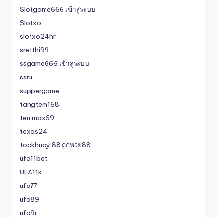
Slotgame666 เข้าสู่ระบบ
Slotxo
slotxo24hr
sretthi99
ssgame666 เข้าสู่ระบบ
ssru
suppergame
tangtem168
temmax69
texas24
tookhuay 88 ถูกหวย88
ufa11bet
UFA11k
ufa77
ufa89
ufa9r