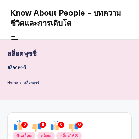
Know About People - บทความ
Skip
to
ชีวิตและการเติบโต
content
สล็อตพุซซี่
สล็อตพุซซี่
Home
สล็อตพุซซี่
0
0
0
0
Posted
ปั่นสล็อต
สล็อต
สล็อต168