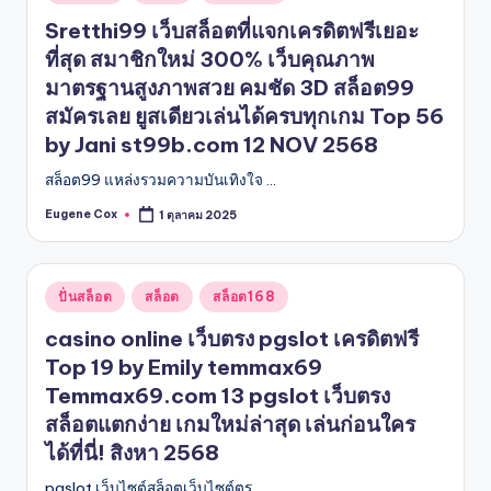
in
Sretthi99 เว็บสล็อตที่แจกเครดิตฟรีเยอะ
ที่สุด สมาชิกใหม่ 300% เว็บคุณภาพ
มาตรฐานสูงภาพสวย คมชัด 3D สล็อต99
สมัครเลย ยูสเดียวเล่นได้ครบทุกเกม Top 56
by Jani st99b.com 12 NOV 2568
สล็อต99 แหล่งรวมความบันเทิงใจ …
Eugene Cox
1 ตุลาคม 2025
Posted
by
Posted
ปั่นสล็อต
สล็อต
สล็อต168
in
casino online เว็บตรง pgslot เครดิตฟรี
Top 19 by Emily temmax69
Temmax69.com 13 pgslot เว็บตรง
สล็อตแตกง่าย เกมใหม่ล่าสุด เล่นก่อนใคร
ได้ที่นี่! สิงหา 2568
pgslot เว็บไซต์สล็อตเว็บไซต์ตร…