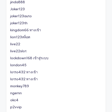
jinda888
Joker123
joker123auto
joker123th
kingdom66 ทางเข้า
lion123สล็อต
live22
live22slot
lockdown168 เข้าสู่ระบบ
london45
lotto432 ทางเข้า
lotto432 ทางเข้า
monkey789
ngernn
okc4
p2vvip