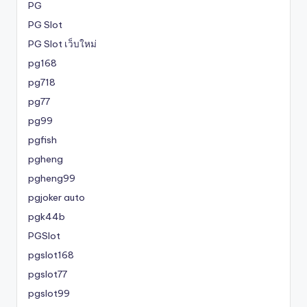
PG
PG Slot
PG Slot เว็บใหม่
pg168
pg718
pg77
pg99
pgfish
pgheng
pgheng99
pgjoker auto
pgk44b
PGSlot
pgslot168
pgslot77
pgslot99