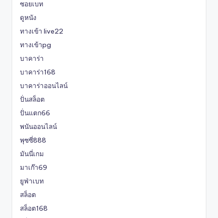
ซอยเบท
ดูหนัง
ทางเข้า live22
ทางเข้าpg
บาคาร่า
บาคาร่า168
บาคาร่าออนไลน์
ปั่นสล็อต
ปั่นแตก66
พนันออนไลน์
พุซซี่888
มันนี่เกม
มาเก๊า69
ยูฟ่าเบท
สล็อต
สล็อต168