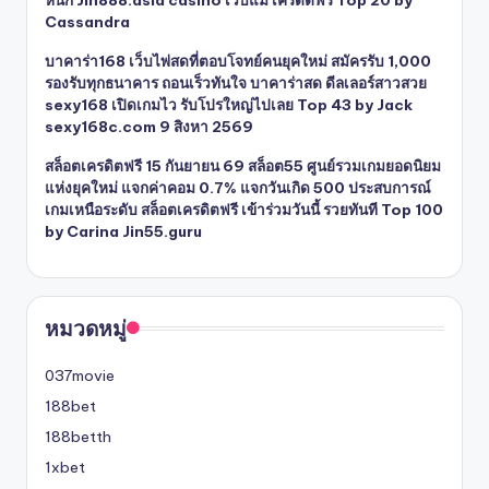
Cassandra
บาคาร่า168 เว็บไพ่สดที่ตอบโจทย์คนยุคใหม่ สมัครรับ 1,000
รองรับทุกธนาคาร ถอนเร็วทันใจ บาคาร่าสด ดีลเลอร์สาวสวย
sexy168 เปิดเกมไว รับโปรใหญ่ไปเลย Top 43 by Jack
sexy168c.com 9 สิงหา 2569
สล็อตเครดิตฟรี 15 กันยายน 69 สล็อต55 ศูนย์รวมเกมยอดนิยม
แห่งยุคใหม่ แจกค่าคอม 0.7% แจกวันเกิด 500 ประสบการณ์
เกมเหนือระดับ สล็อตเครดิตฟรี เข้าร่วมวันนี้ รวยทันที Top 100
by Carina Jin55.guru
หมวดหมู่
037movie
188bet
188betth
1xbet