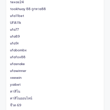
texas24
tookhuay 88 ถูกหวย88
ufa11bet
UFA11k
ufa77
ufa89
ufa9r
ufabombx
ufafox88
ufasnake
ufawinner
veewin
yaibet
คาสิโน
คาสิโนออนไลน์
จ๊วด 69