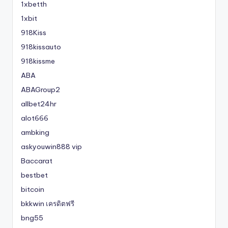
1xbetth
1xbit
918Kiss
918kissauto
918kissme
ABA
ABAGroup2
allbet24hr
alot666
ambking
askyouwin888 vip
Baccarat
bestbet
bitcoin
bkkwin เครดิตฟรี
bng55