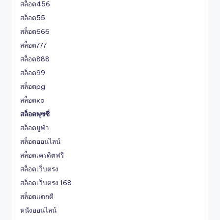
สล็อต456
สล็อต55
สล็อต666
สล็อต777
สล็อต888
สล็อต99
สล็อตpg
สล็อตxo
สล็อตพุซซี่
สล็อตยูฟ่า
สล็อตออนไลน์
สล็อตเครดิตฟรี
สล็อตเว็บตรง
สล็อตเว็บตรง 168
สล็อตแตกดี
หนังออนไลน์