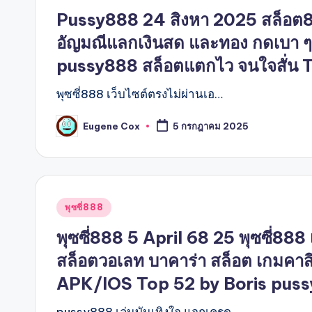
in
Pussy888 24 สิงหา 2025 สล็อต888
อัญมณีแลกเงินสด และทอง กดเบา ๆ
pussy888 สล็อตแตกไว จนใจสั่น 
พุซซี่888 เว็บไซต์ตรงไม่ผ่านเอ…
Eugene Cox
5 กรกฎาคม 2025
Posted
by
Posted
พุซซี่888
in
พุซซี่888 5 April 68 25 พุซซี่888
สล็อตวอเลท บาคาร่า สล็อต เกมคาสิ
APK/IOS Top 52 by Boris puss