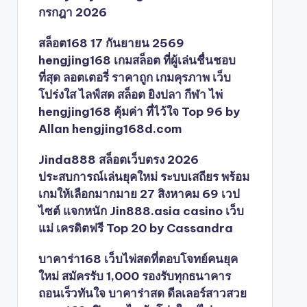
กรกฎา 2026
สล็อต168 17 กันยายน 2569
hengjing168 เกมสล็อต ที่ผู้เล่นชื่นชอบ
ที่สุด ลอตเตอรี่ ราคาถูก เกมคุรภาพ เว็บ
โปร่งใส ไลฟ์สด สล็อต ยิงปลา กีฬา ไพ่
hengjing168 คุ้มค่า ที่ไว้ใจ Top 96 by
Allan hengjing168d.com
Jinda888 สล็อตเว็บตรง 2026
ประสบการณ์เล่นยุคใหม่ ระบบเสถียร พร้อม
เกมให้เลือกมากมาย 27 สิงหาคม 69 เวป
ไซต์ แจกหนัก Jin888.asia casino เว็บ
แม่ เครดิตฟรี Top 20 by Cassandra
บาคาร่า168 เว็บไพ่สดที่ตอบโจทย์คนยุค
ใหม่ สมัครรับ 1,000 รองรับทุกธนาคาร
ถอนเร็วทันใจ บาคาร่าสด ดีลเลอร์สาวสวย