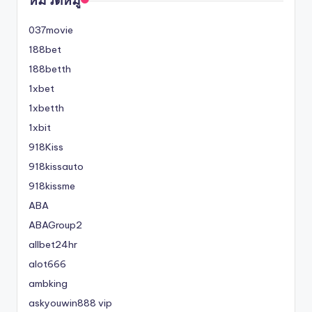
037movie
188bet
188betth
1xbet
1xbetth
1xbit
918Kiss
918kissauto
918kissme
ABA
ABAGroup2
allbet24hr
alot666
ambking
askyouwin888 vip