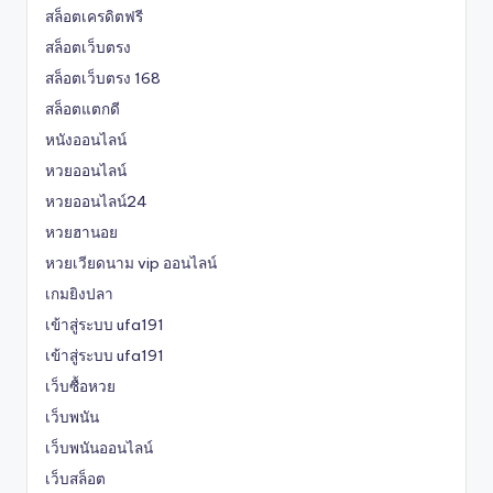
สล็อตเครดิตฟรี
สล็อตเว็บตรง
สล็อตเว็บตรง 168
สล็อตแตกดี
หนังออนไลน์
หวยออนไลน์
หวยออนไลน์24
หวยฮานอย
หวยเวียดนาม vip ออนไลน์
เกมยิงปลา
เข้าสู่ระบบ ufa191
เข้าสู่ระบบ ufa191
เว็บซื้อหวย
เว็บพนัน
เว็บพนันออนไลน์
เว็บสล็อต