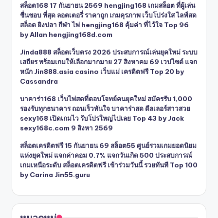
สล็อต168 17 กันยายน 2569 hengjing168 เกมสล็อต ที่ผู้เล่น
ชื่นชอบ ที่สุด ลอตเตอรี่ ราคาถูก เกมคุรภาพ เว็บโปร่งใส ไลฟ์สด
สล็อต ยิงปลา กีฬา ไพ่ hengjing168 คุ้มค่า ที่ไว้ใจ Top 96
by Allan hengjing168d.com
Jinda888 สล็อตเว็บตรง 2026 ประสบการณ์เล่นยุคใหม่ ระบบ
เสถียร พร้อมเกมให้เลือกมากมาย 27 สิงหาคม 69 เวปไซต์ แจก
หนัก Jin888.asia casino เว็บแม่ เครดิตฟรี Top 20 by
Cassandra
บาคาร่า168 เว็บไพ่สดที่ตอบโจทย์คนยุคใหม่ สมัครรับ 1,000
รองรับทุกธนาคาร ถอนเร็วทันใจ บาคาร่าสด ดีลเลอร์สาวสวย
sexy168 เปิดเกมไว รับโปรใหญ่ไปเลย Top 43 by Jack
sexy168c.com 9 สิงหา 2569
สล็อตเครดิตฟรี 15 กันยายน 69 สล็อต55 ศูนย์รวมเกมยอดนิยม
แห่งยุคใหม่ แจกค่าคอม 0.7% แจกวันเกิด 500 ประสบการณ์
เกมเหนือระดับ สล็อตเครดิตฟรี เข้าร่วมวันนี้ รวยทันที Top 100
by Carina Jin55.guru
หมวดหมู่