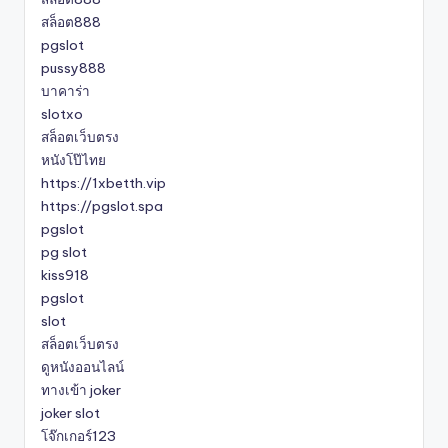
สล็อต888
pgslot
pussy888
บาคาร่า
slotxo
สล็อตเว็บตรง
หนังโป๊ไทย
https://1xbetth.vip
https://pgslot.spa
pgslot
pg slot
kiss918
pgslot
slot
สล็อตเว็บตรง
ดูหนังออนไลน์
ทางเข้า joker
joker slot
โจ๊กเกอร์123