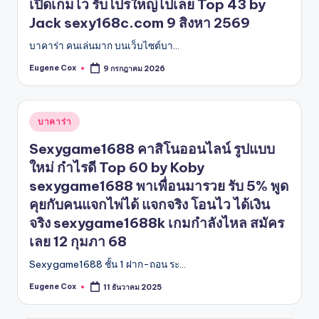
เปิดเกมไว รับโปรใหญ่ไปเลย Top 43 by
Jack sexy168c.com 9 สิงหา 2569
บาคาร่า คนเล่นมาก บนเว็บไซต์บา…
Eugene Cox
9 กรกฎาคม 2026
Posted
by
Posted
บาคาร่า
in
Sexygame1688 คาสิโนออนไลน์ รูปแบบ
ใหม่ กำไรดี Top 60 by Koby
sexygame1688 พาเพื่อนมารวย รับ 5% พูด
คุยกับคนแจกไพ่ได้ แจกจริง โอนไว ได้เงิน
จริง sexygame1688k เกมกำลังไหล สมัคร
เลย 12 กุมภา 68
Sexygame1688 ชั้น 1 ฝาก-ถอน ระ…
Eugene Cox
11 ธันวาคม 2025
Posted
by