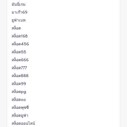
มันนี่เกม
มาเก๊า69
ยูฟ่าเบท
สล็อต
สล็อต168
สล็อต456
สล็อต55
สล็อต666
สล็อต777
สล็อต888
สล็อต99
สล็อตpg
สล็อตxo
สล็อตพุซซี่
สล็อตยูฟ่า
สล็อตออนไลน์