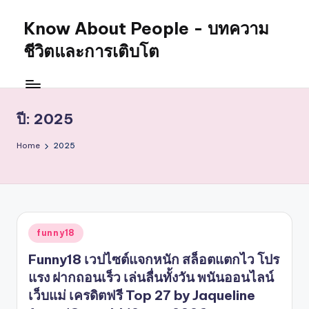
Know About People - บทความ
Skip
to
ชีวิตและการเติบโต
content
ปี:
2025
Home
2025
Posted
funny18
in
Funny18 เวปไซต์แจกหนัก สล็อตแตกไว โปร
แรง ฝากถอนเร็ว เล่นลื่นทั้งวัน พนันออนไลน์
เว็บแม่ เครดิตฟรี Top 27 by Jaqueline