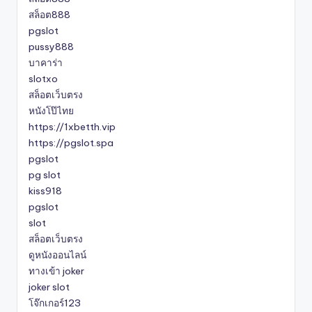
สล็อต888
pgslot
pussy888
บาคาร่า
slotxo
สล็อตเว็บตรง
หนังโป๊ไทย
https://1xbetth.vip
https://pgslot.spa
pgslot
pg slot
kiss918
pgslot
slot
สล็อตเว็บตรง
ดูหนังออนไลน์
ทางเข้า joker
joker slot
โจ๊กเกอร์123