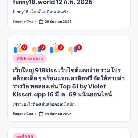
funny18.world 12 ก.พ. 2026
funny18 เว็บสล็อตที่คนเล่นจริง…
Eugene Cox
29 ธันวาคม 2025
Posted
by
0
0
0
0
Posted
918kissauto
in
เว็บใหญ่ 918kiss เว็บไซต์แตกง่าย รวมโปร
สล็อตเด็ด ๆ พร้อมแจกเครดิตฟรี จัดให้สายล่า
รางวัล ทดลองเล่น Top 51 by Violet
Kissat.app 16 มี.ค. 69 พนันออนไลน์
เพราะอะไรต้องเล่นสล็อตออนไลน์ก…
Eugene Cox
29 ธันวาคม 2025
Posted
by
Posted
พุซซี่888