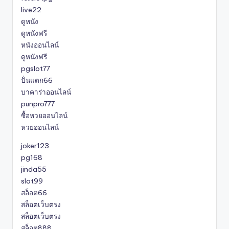
live22
ดูหนัง
ดูหนังฟรี
หนังออนไลน์
ดูหนังฟรี
pgslot77
ปั่นแตก66
บาคาร่าออนไลน์
punpro777
ซื้อหวยออนไลน์
หวยออนไลน์
joker123
pg168
jinda55
slot99
สล็อต66
สล็อตเว็บตรง
สล็อตเว็บตรง
สล็อต888