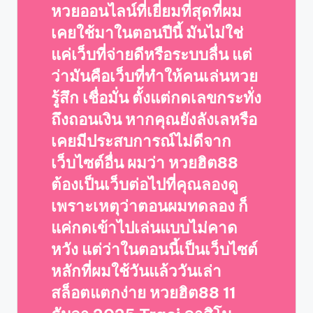
หวยออนไลน์ที่เยี่ยมที่สุดที่ผม
เคยใช้มาในตอนปีนี้ มันไม่ใช่
แค่เว็บที่จ่ายดีหรือระบบลื่น แต่
ว่ามันคือเว็บที่ทำให้คนเล่นหวย
รู้สึก เชื่อมั่น ตั้งแต่กดเลขกระทั่ง
ถึงถอนเงิน หากคุณยังลังเลหรือ
เคยมีประสบการณ์ไม่ดีจาก
เว็บไซต์อื่น ผมว่า หวยฮิต88
ต้องเป็นเว็บต่อไปที่คุณลองดู
เพราะเหตุว่าตอนผมทดลอง ก็
แค่กดเข้าไปเล่นแบบไม่คาด
หวัง แต่ว่าในตอนนี้เป็นเว็บไซต์
หลักที่ผมใช้วันแล้ววันเล่า
สล็อตแตกง่าย หวยฮิต88 11