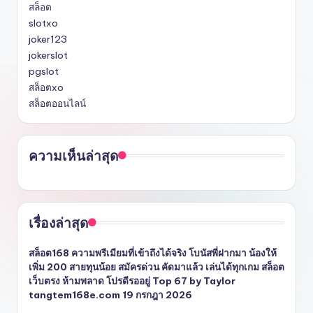
สล็อต
slotxo
joker123
jokerslot
pgslot
สล็อตxo
สล็อตออนไลน์
ความเห็นล่าสุด
เรื่องล่าสุด
สล็อต168 ความพรีเมียมที่เข้าถึงได้จริง โบนัสพี่ฝากมา น้องให้
เพิ่ม 200 สายทุนน้อย สมัครด่วน คัดมาแล้ว เล่นได้ทุกเกม สล็อต
เว็บตรง ห้ามพลาด โปรดีรออยู่ Top 67 by Taylor
tangtem168e.com 19 กรกฎา 2026