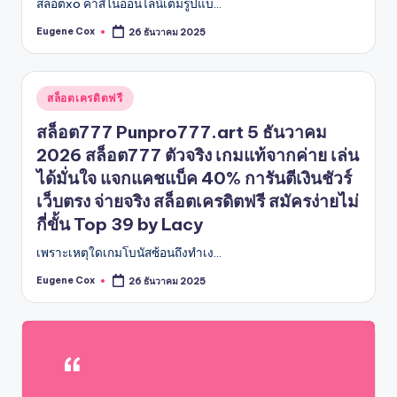
สล็อตxo คาสิโนออนไลน์เต็มรูปแบ…
Eugene Cox
26 ธันวาคม 2025
Posted
by
Posted
สล็อตเครดิตฟรี
in
สล็อต777 Punpro777.art 5 ธันวาคม
2026 สล็อต777 ตัวจริง เกมแท้จากค่าย เล่น
ได้มั่นใจ แจกแคชแบ็ค 40% การันตีเงินชัวร์
เว็บตรง จ่ายจริง สล็อตเครดิตฟรี สมัครง่ายไม่
กี่ขั้น Top 39 by Lacy
เพราะเหตุใดเกมโบนัสซ้อนถึงทำเง…
Eugene Cox
26 ธันวาคม 2025
Posted
by