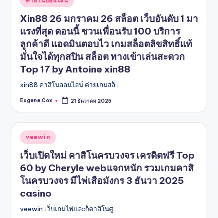
คาสิโนออนไลน์
in
Xin88 26 มกราคม 26 สล็อต เว็บอันดับ 1 มา
แรงที่สุด ตอนนี้ ชวนเพื่อนรับ 100 บริการ
ลูกค้าดี แอดมินตอบไว เกมสล็อตลิขสิทธิ์แท้
มั่นใจได้ทุกสปิน สล็อต ทางเข้าเล่นสะดวก
Top 17 by Antoine xin88
xin88 คาสิโนออนไลน์ ค่ายเกมสล็…
Eugene Cox
21 ธันวาคม 2025
Posted
by
Posted
veewin
in
เว็บเปิดใหม่ คาสิโนครบวงจร เครดิตฟรี Top
60 by Cheryle webแจกหนัก รวมเกมคาสิ
โนครบวงจร มีไพ่เสือมังกร 3 ธันวา 2025
casino
veewin เว็บเกมไพ่และก็คาสิโนศู…