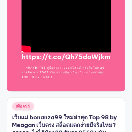
https://t.co/Qh75doWjkm
HUAYHIT88 คู่มือแทงหวยออนไลน์สำหรับมือใหม่ 26
พฤศจิกายน 2568 เว็บ แจกหนัก พนัน เว็บแม่ ใหม่ล่าสุด
TOP 38 BY TRACI
Posted
สล็อต99
in
เว็บแม่ bonanza99 ใหม่ล่าสุด Top 98 by
Meagan เว็บตรง สล็อตแตกง่ายมีจริงไหม?