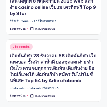
เล่นได้ทุกที่ 8 พฤศจิกายน 2025 web แตก
ง่าย casino online เว็บแม่ เครดิตฟรี Top 9
by Star
รีวิวเว็บ zeus66 คาสิโนสายตรงส…
Eugene Cox
14 ธันวาคม 2025
Posted
by
Posted
ufabombx
in
เดิมพันกีฬา 28 ธันวาคม 68 เดิมพันกีฬา เว็บ
แทงบอล ชั้นนำ ค่าน้ำดี บอลชุดแตกง่าย ทำ
เงินไว ครบ จบทุกการเดิมพัน เดิมพันง่าย มือ
ใหม่ก็แทงได้ เดิมพันกีฬา สมัคร รับโปรโมชั่
นพิเศษ Top 64 by Arlie ufabomb
ufabombx ufabomb เริ่มเดิมพันก…
Eugene Cox
14 ธันวาคม 2025
Posted
by