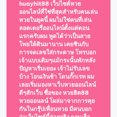
huayhit88 เว็บไซต์หวย
ออนไลน์ที่ใช่ที่สุดสำหรับคนเล่น
หวยในยุคนี้ ผมไม่ใช่คนที่เล่น
ลอตเตอรี่ออนไลน์ตั้งแต่ตอน
แรกครับผม พูดได้ว่าเป็นสาย
โพยใต้ดินมานาน เคยชินกับ
การจดเลขใส่กระดาษ โทรบอก
เจ้าแบบเดิมๆแม้กระนั้นพักหลัง
ปัญหาเริ่มเยอะ เจ้าไม่รับเลข
บ้าง โอนเงินช้า โดนกั๊กเรท ผม
เลยเริ่มมองหาเว็บหวยออนไลน์
ดีๆสักเว็บ ชื่อของ หวยฮิต88
หวยออนลน์ โผล่มาจากการคุย
กันในกรุ๊ปเพื่อนหวย มีคนบอก
ว่าเว็บไซต์นี้จ่ายจริง ถอนเร็ว