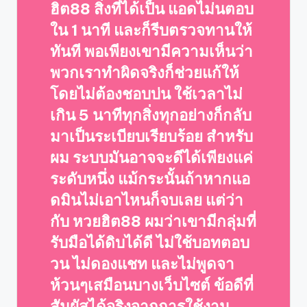
ฮิต88 สิ่งที่ได้เป็น แอดไม่นตอบ
ใน 1 นาที และก็รีบตรวจทานให้
ทันที พอเพียงเขามีความเห็นว่า
พวกเราทำผิดจริงก็ช่วยแก้ให้
โดยไม่ต้องชอบบ่น ใช้เวลาไม่
เกิน 5 นาทีทุกสิ่งทุกอย่างก็กลับ
มาเป็นระเบียบเรียบร้อย สำหรับ
ผม ระบบมันอาจจะดีได้เพียงแค่
ระดับหนึ่ง แม้กระนั้นถ้าหากแอ
ดมินไม่เอาไหนก็จบเลย แต่ว่า
กับ หวยฮิต88 ผมว่าเขามีกลุ่มที่
รับมือได้ดิบได้ดี ไม่ใช้บอทตอบ
วน ไม่ดองแชท และไม่พูดจา
ห้วนๆเสมือนบางเว็บไซต์ ข้อดีที่
สัมผัสได้จริงจากการใช้งาน