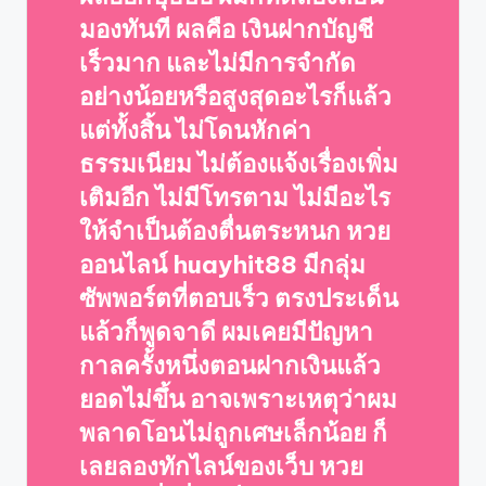
มองทันที ผลคือ เงินฝากบัญชี
เร็วมาก และไม่มีการจำกัด
อย่างน้อยหรือสูงสุดอะไรก็แล้ว
แต่ทั้งสิ้น ไม่โดนหักค่า
ธรรมเนียม ไม่ต้องแจ้งเรื่องเพิ่ม
เติมอีก ไม่มีโทรตาม ไม่มีอะไร
ให้จำเป็นต้องตื่นตระหนก
หวย
ออนไลน์
huayhit88 มีกลุ่ม
ซัพพอร์ตที่ตอบเร็ว ตรงประเด็น
แล้วก็พูดจาดี ผมเคยมีปัญหา
กาลครั้งหนึ่งตอนฝากเงินแล้ว
ยอดไม่ขึ้น อาจเพราะเหตุว่าผม
พลาดโอนไม่ถูกเศษเล็กน้อย ก็
เลยลองทักไลน์ของเว็บ หวย