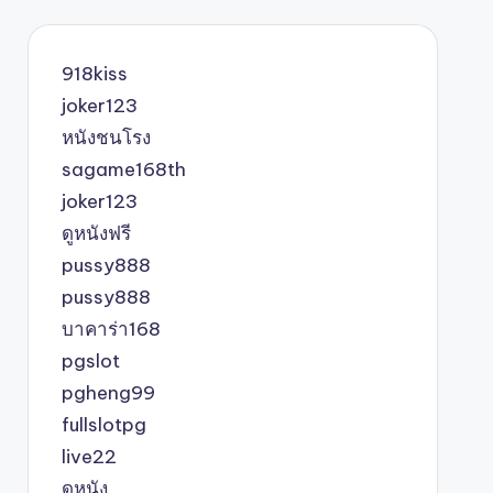
918kiss
joker123
หนังชนโรง
sagame168th
joker123
ดูหนังฟรี
pussy888
pussy888
บาคาร่า168
pgslot
pgheng99
fullslotpg
live22
ดูหนัง