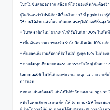
โปรโมชันสุดฮอตจาก สล็อต ที่ใครมองเห็นก็จะต้องว้าว 
ผู้ใดกันแน่ว่าโปรดีต้องมีเงื่อนไขยาก? ที่ pgslot เราร
ใช้งานได้ง่าย แล้วก็แจกกันแบบตรงๆไม่ต้องเทิร์นสูง ไม่
• โปรสมาชิกใหม่ ฝากเท่าไรก็รับโบนัส 100% ในทันที
• เพิ่มเงินคราวแรกของวัน รับโบนัสเพิ่มเติม 10% แต่ละ
• คืนยอดเสียรายสัปดาห์อัตโนมัติ สูงสุด 15% ไม่ต้อง
• ล่าแต้มทุกเดือนสะสมครบแลกรางวัลใหญ่ ตัวอย่างเช
temmax69 ไม่ได้เพียงแค่แจกเอาสนุก แต่ว่าแจกเพื่อใ
การถอน
ทดสอบเล่นสล็อตฟรี เล่นได้ไม่จำกัด ลองเกม pgslot ใ
หนึ่งในคุณลักษณะเด่นที่ทำให้ temmax69 โดดเด่นกว
ที่เปิดโอกาสให้ผู้เล่นทุกคนได้สัมผัสประสบการณ์เล