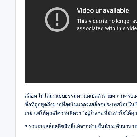
สล็อต ไม่ได้มาแบบธรรมดา แต่เปิดตัวด้วยความครบเค
ชื่อที่ถูกพูดถึงมากที่สุดในแวดวงสล็อตประเทศไทยในป
เกม แต่ให้คุณมีความคิดว่า “อยู่ในเกมที่มั่นหัวใจได้ท
• รวมเกมสล็อตลิขสิทธิ์แท้จากค่ายชั้นนำระดับนานาช