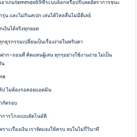
 ไม่เอาเกมtemmax69ที่ระบบล็อกหรือปรับลดอัตราการชนะ
ุ่น และไม่กินสเปก เล่นได้ไหลลื่นไม่มีดีเลย์
กเงินได้จริงทุกยอด
ุรกรรมเปลี่ยนเป็นเรื่องง่ายในพริบตา
-ถอนที่ คิดแทนผู้เล่น ทุกๆอย่างใช้งานง่าย ไม่เป็น
ทัน
ime
สลิป ไม่ต้องรอคอยแอดมิน
จำกัดรอบ
อกการโกงแบบอัตโนมัติ
าะเรื่องเงิน เราจัดแจงให้ครบ จบในไม่กี่วินาที