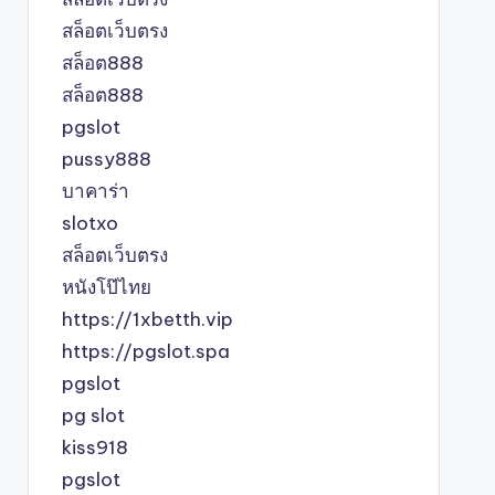
สล็อตเว็บตรง
สล็อต888
สล็อต888
pgslot
pussy888
บาคาร่า
slotxo
สล็อตเว็บตรง
หนังโป๊ไทย
https://1xbetth.vip
https://pgslot.spa
pgslot
pg slot
kiss918
pgslot