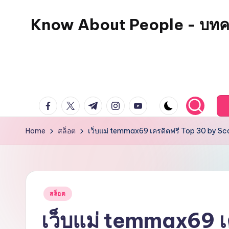
Know About People - บทคว
Skip
to
content
facebook.com
twitter.com
t.me
instagram.com
youtube.com
Home
สล็อต
เว็บแม่ temmax69 เครดิตฟรี Top 30 by Sca
Posted
สล็อต
in
เว็บแม่ temmax69 เ