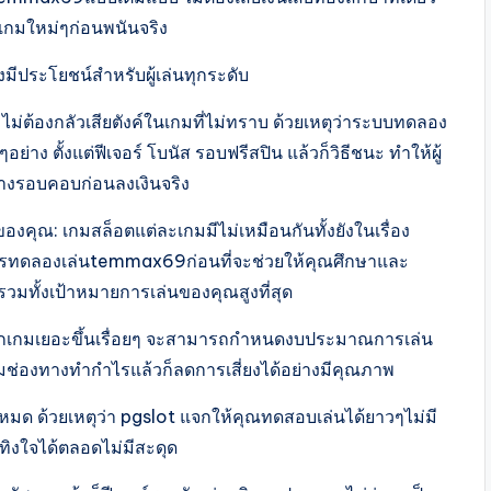
องเกมใหม่ๆก่อนพนันจริง
ีประโยชน์สำหรับผู้เล่นทุกระดับ
ไม่ต้องกลัวเสียตังค์ในเกมที่ไม่ทราบ ด้วยเหตุว่าระบบทดลอง
อย่าง ตั้งแต่ฟีเจอร์ โบนัส รอบฟรีสปิน แล้วก็วิธีชนะ ทำให้ผู้
่างรอบคอบก่อนลงเงินจริง
งคุณ: เกมสล็อตแต่ละเกมมีไม่เหมือนกันทั้งยังในเรื่อง
การทดลองเล่นtemmax69ก่อนที่จะช่วยให้คุณศึกษาและ
มทั้งเป้าหมายการเล่นของคุณสูงที่สุด
้จักเกมเยอะขึ้นเรื่อยๆ จะสามารถกำหนดงบประมาณการเล่น
เพิ่มช่องทางทำกำไรแล้วก็ลดการเสี่ยงได้อย่างมีคุณภาพ
ตหมด ด้วยเหตุว่า pgslot แจกให้คุณทดสอบเล่นได้ยาวๆไม่มี
เทิงใจได้ตลอดไม่มีสะดุด