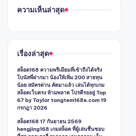
ความเห็นล่าสุด
เรื่องล่าสุด
สล็อต168 ความพรีเมียมที่เข้าถึงได้จริง
โบนัสพี่ฝากมา น้องให้เพิ่ม 200 สายทุน
น้อย สมัครด่วน คัดมาแล้ว เล่นได้ทุกเกม
สล็อตเว็บตรง ห้ามพลาด โปรดีรออยู่ Top
67 by Taylor tangtem168e.com 19
กรกฎา 2026
สล็อต168 17 กันยายน 2569
hengjing168 เกมสล็อต ที่ผู้เล่นชื่นชอบ