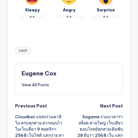
Sleepy
Angry
Surprise
0
%
0
%
0
%
Tags:
1xbit1
Eugene Cox
View All Posts
Post
Previous Post
Next Post
Cloudbet แหล่งรวมคาสิ
Sagame รวมบาคาร่า
navigation
โน ครบทุกค่าย ฝากถอนไว
สล็อต ค่ายใหญ่ เว็บเดียว
ในเว็บเดียว 9 พฤศจิกา
ตอบโจทย์ทุกสายเดิมพัน
2568 เว็บไซต์ แตกง่าย คา
28 ธันวา 2568 เว็บ แตก