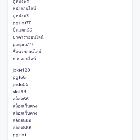
ดูหนังฟรี
หนังออนไลน์
ดูหนังฟรี
pgslot77
ปั่นแตก66
บาคาร่าออนไลน์
punpro777
ซื้อหวยออนไลน์
หวยออนไลน์
joker123
pg168
jinda55
slot99
สล็อต66
สล็อตเว็บตรง
สล็อตเว็บตรง
สล็อต888
สล็อต888
pgslot