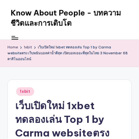
Know About People - บทความ
Skip
to
ชีวิตและการเติบโต
content
Home
1xbit
เว็บเปิดใหม่ 1xbet ทดลองเล่น Top 1 by Carma
websiteตรง เว็บพนันบอลค่าน้ำดีสุด เปิดบอลเยอะที่สุดในไทย 3 November 68
คาสิโนออนไลน์
Posted
1xbit
in
เว็บเปิดใหม่ 1xbet
ทดลองเล่น Top 1 by
Carma websiteตรง