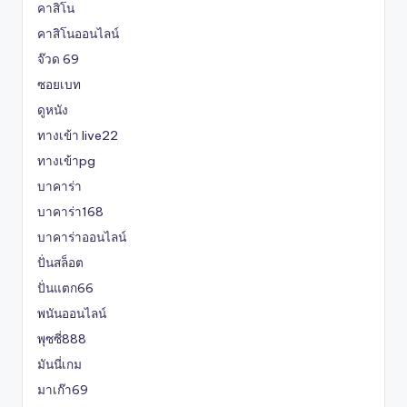
คาสิโน
คาสิโนออนไลน์
จ๊วด 69
ซอยเบท
ดูหนัง
ทางเข้า live22
ทางเข้าpg
บาคาร่า
บาคาร่า168
บาคาร่าออนไลน์
ปั่นสล็อต
ปั่นแตก66
พนันออนไลน์
พุซซี่888
มันนี่เกม
มาเก๊า69