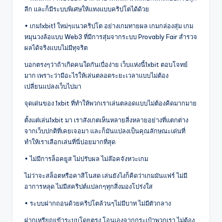
ลีก และก็มีระบบพิเศษให้แทงแบบคริปโตได้ด้วย
• เกม1xbit1 ใหม่ๆแนวคริปโต อย่างเกมทายผล เกมกล่องสุ่ม เกม
หมุนวงล้อแบบ Web3 ที่มีการสุ่มจากระบบ Provably Fair สำรวจ
ผลได้จริงแบบไม่มีทุจริต
บอกตรงๆว่าถ้าเกิดคนใดกันเบื่อง่าย เว็บแห่งนี้1xbit ตอบโจทย์
มาก เพราะว่ามีอะไรให้เล่นตลอดระยะเวลาแบบไม่ต้อง
เปลี่ยนแปลงเว็บไปมา
จุดเด่นของ 1xbit ที่ทำให้พวกเราเล่นตลอดแบบไม่ต้องคิดมากมาย
ตั้งแต่เล่น1xbit มา เราสังเกตเห็นหลายสิ่งหลายอย่างที่แตกต่าง
จากเว็บปกติที่เคยเจอมา และก็มันแปลงเป็นคุณลักษณะเด่นที่
ทำให้เราเลือกเล่นที่นี่บ่อยมากที่สุด
• ไม่มีการล็อคยูส ไม่ปรับผล ไม่ล๊อคจังหวะเกม
ไม่ว่าจะสล็อตหรือคาสิโนสด เล่นยังไงก็คิดว่าเกมมันแฟร์ ไม่มี
อาการหลุด ไม่มีสคริปต์แปลกๆทุกสิ่งมองโปร่งใส
• ระบบฝากถอนด้วยคริปโตล้วนๆไม่มีบาท ไม่มีตัวกลาง
ฝากเหรียญเข้าระบบโดยตรง โอนเองจากกระเป๋าพวกเรา ไม่ต้อง