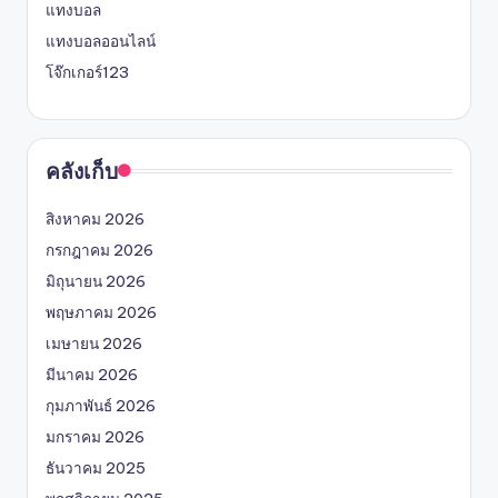
แทงบอล
แทงบอลออนไลน์
โจ๊กเกอร์123
คลังเก็บ
สิงหาคม 2026
กรกฎาคม 2026
มิถุนายน 2026
พฤษภาคม 2026
เมษายน 2026
มีนาคม 2026
กุมภาพันธ์ 2026
มกราคม 2026
ธันวาคม 2025