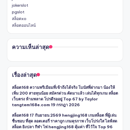
jokerslot
pgslot
สล็อตxo
สล็อตออนไลน์
ความเห็นล่าสุด
เรื่องล่าสุด
สล็อต168 ความพรีเมียมที่เข้าถึงได้จริง โบนัสพี่ฝากมา น้องให้
เพิ่ม 200 สายทุนน้อย สมัครด่วน คัดมาแล้ว เล่นได้ทุกเกม สล็อต
เว็บตรง ห้ามพลาด โปรดีรออยู่ Top 67 by Taylor
tangtem168e.com 19 กรกฎา 2026
สล็อต168 17 กันยายน 2569 hengjing168 เกมสล็อต ที่ผู้เล่น
ชื่นชอบ ที่สุด ลอตเตอรี่ ราคาถูก เกมคุรภาพ เว็บโปร่งใส ไลฟ์สด
สล็อต ยิงปลา กีฬา ไพ่ hengjing168 คุ้มค่า ที่ไว้ใจ Top 96