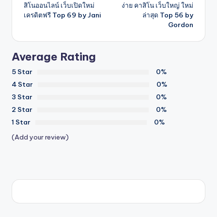
สิโนออนไลน์ เว็บเปิดใหม่
ง่าย คาสิโน เว็บใหญ่ ใหม่
เครดิตฟรี Top 69 by Jani
ล่าสุด Top 56 by
Gordon
Average Rating
5 Star
0%
4 Star
0%
3 Star
0%
2 Star
0%
1 Star
0%
(Add your review)