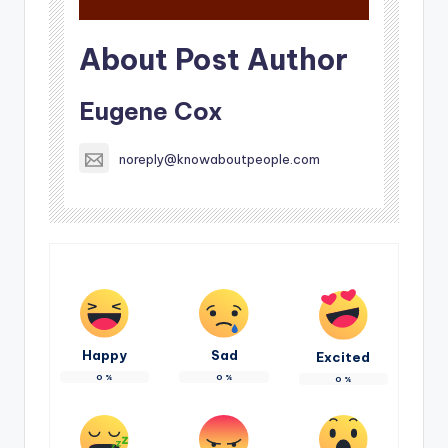
About Post Author
Eugene Cox
noreply@knowaboutpeople.com
Happy
Sad
Excited
0
%
0
%
0
%