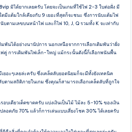
p มิได้ยากเลยครับ โดยจะเป็นเกมที่ใช้ไพ่ 2-3 ใบต่อฝั่ง มี
้าฝั่งใดมีแต้มใกล้เคียงกับ 9 เยอะที่สุดก็จะชนะ ซึ่งการนับแต้มไพ่
นับตามเลขบนหน้าไพ่ และก็ไพ่ 10, J, Q รวมทั้ง K จะเท่ากับ
มพันได้อย่างนานัปการ นอกเหนือจากการเลือกเดิมพันว่าฝั่ง
พ่คู่ การเดิมพันไพ่เล็ก-ใหญ่ แม้กระนั้นดังนี้ก็เลือกพนันพื้น
ยอะๆเลยล่ะครับ ซึ่งเคล็ดลับยอดนิยมก็จะมีทั้งยังเทคนิค
บตามสถิติภายในเกม ซึ่งคุณก็สามารถเลือกเคล็ดลับที่ถูกใจ
นรอบเดียวเด็ดขาดครับ แบ่งเงินเป็นไม้ ไม้ละ 5-10% ของเงิน
บบปลอดภัย 70% แล้วก็การเล่นแบบเสี่ยงโชค 30% ได้เลยครับ
ต์ที่ดีคือสิ่งที่คุณจำต้องให้ความเอาใจใส่เยอะที่สุดเลยล่ะครับ