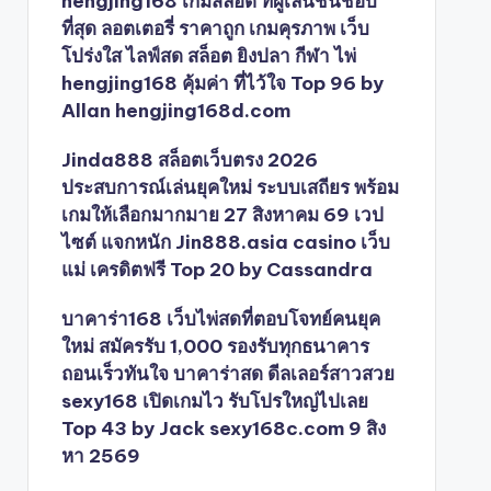
hengjing168 เกมสล็อต ที่ผู้เล่นชื่นชอบ
ที่สุด ลอตเตอรี่ ราคาถูก เกมคุรภาพ เว็บ
โปร่งใส ไลฟ์สด สล็อต ยิงปลา กีฬา ไพ่
hengjing168 คุ้มค่า ที่ไว้ใจ Top 96 by
Allan hengjing168d.com
Jinda888 สล็อตเว็บตรง 2026
ประสบการณ์เล่นยุคใหม่ ระบบเสถียร พร้อม
เกมให้เลือกมากมาย 27 สิงหาคม 69 เวป
ไซต์ แจกหนัก Jin888.asia casino เว็บ
แม่ เครดิตฟรี Top 20 by Cassandra
บาคาร่า168 เว็บไพ่สดที่ตอบโจทย์คนยุค
ใหม่ สมัครรับ 1,000 รองรับทุกธนาคาร
ถอนเร็วทันใจ บาคาร่าสด ดีลเลอร์สาวสวย
sexy168 เปิดเกมไว รับโปรใหญ่ไปเลย
Top 43 by Jack sexy168c.com 9 สิง
หา 2569