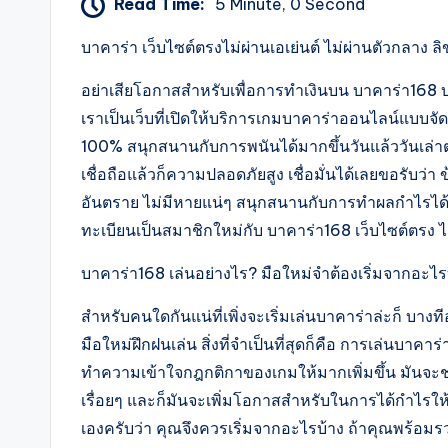
Read Time:
5 Minute, 0 Second
บาคาร่า เว็บไซต์ตรงไม่ผ่านเอเย่นต์ ไม่ผ่านตัวกลาง ล
อย่าเสียโอกาสสำหรับเพื่อการทำเงินบน บาคาร่า168 บาคา
เราเป็นเว็บที่เปิดให้บริการเกมบาคาร่าออนไลน์แบบจั
100% สนุกสนานกับการพนันได้มากขึ้นวันแล้ววันเล่าตล
เชื่อถือแล้วก็ความปลอดภัยสูง เชื่อมั่นได้เลยขอรับว่
อันตราย ไม่มีหายแน่ๆ สนุกสนานกับการทำผลกำไรได้แ
ทะเบียนเป็นสมาชิกใหม่กับ บาคาร่า168 เว็บไซต์ตรง ได
บาคาร่า168 เล่นอย่างไร? มือใหม่จำต้องเริ่มจากอะ
สำหรับคนใดกันแน่ที่เพิ่งจะเริ่มเล่นบาคาร่าล่ะก็ บางท
มือใหม่ฝึกฝนเล่น สิ่งที่จำเป็นที่สุดก็คือ การเล่นบาค
ทำความเข้าใจกฎกติกาของเกมให้มากเพิ่มขึ้น มันจะช่
เรื่อยๆ และก็มันจะเพิ่มโอกาสสำหรับในการได้กำไรใ
เองครับว่า คุณจึงควรเริ่มจากอะไรบ้าง ถ้าคุณพร้อมร