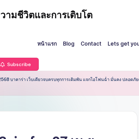
ามชีวิตและการเติบโต
หน้าแรก
Blog
Contact
Lets get you
Subscribe
568 บาคาร่า เว็บเดียวจบครบทุกการเดิมพัน แจกไอโฟนฉ่ำ มั่นคง ปลอดภัย