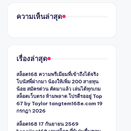
ความเห็นล่าสุด
เรื่องล่าสุด
สล็อต168 ความพรีเมียมที่เข้าถึงได้จริง
โบนัสพี่ฝากมา น้องให้เพิ่ม 200 สายทุน
น้อย สมัครด่วน คัดมาแล้ว เล่นได้ทุกเกม
สล็อตเว็บตรง ห้ามพลาด โปรดีรออยู่ Top
67 by Taylor tangtem168e.com 19
กรกฎา 2026
สล็อต168 17 กันยายน 2569