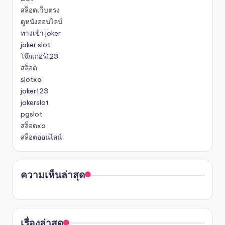
สล็อตเว็บตรง
ดูหนังออนไลน์
ทางเข้า joker
joker slot
โจ๊กเกอร์123
สล็อต
slotxo
joker123
jokerslot
pgslot
สล็อตxo
สล็อตออนไลน์
ความเห็นล่าสุด
เรื่องล่าสุด