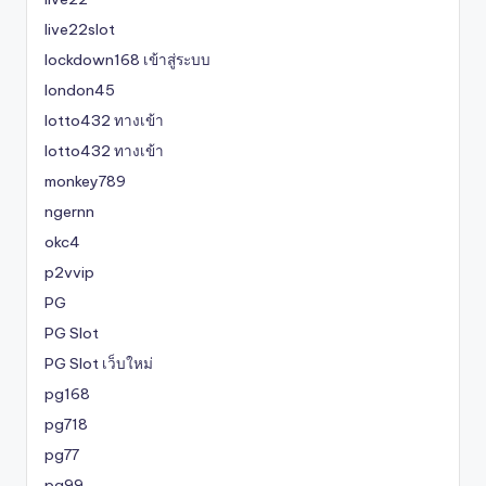
live22slot
lockdown168 เข้าสู่ระบบ
london45
lotto432 ทางเข้า
lotto432 ทางเข้า
monkey789
ngernn
okc4
p2vvip
PG
PG Slot
PG Slot เว็บใหม่
pg168
pg718
pg77
pg99