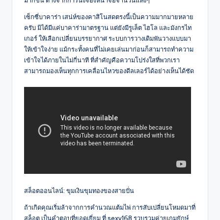
มากขึ้น ต่างจากการนั่งจ้องหน้าจอจำนวนแห้งๆ
เซ็กซี่บาคาร่า เสน่ห์ของคาสิโนสดตรงนี้เป็นความมากมายหลาย
ครับ มิได้มีแค่บาคาร่ามาตรฐาน แต่ยังมีรูเล็ต ไฮโล และมังกรไท
เกอร์ ให้เลือกเปลี่ยนบรรยากาศ ระบบการวางเดิมพันวางแบบมา
ให้เข้าใจง่าย แม้กระทั้งคนที่ไม่เคยเล่นมาก่อนก็สามารถทำความ
เข้าใจได้ภายในไม่กี่นาที ที่สำคัญคือความโปร่งใสที่พวกเรา
สามารถมองเห็นทุกการเคลื่อนไหวของดีลเลอร์ได้อย่างเห็นได้ชัด
สล็อตออนไลน์: ขุมเงินขุมทองของสายปั่น
ถ้าเกิดคุณเริ่มล้าจากการคำนวณแต้มไพ่ การสับเปลี่ยนโหมดมาที่
สล็อต เป็นคำตอบที่ยอดเยี่ยม ที่ sexy168 รวบรวมค่ายเกมยักษ์