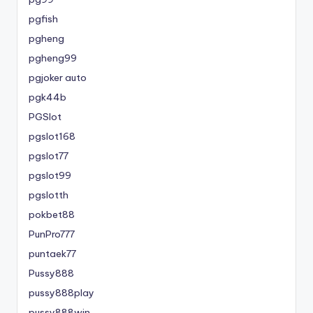
pgfish
pgheng
pgheng99
pgjoker auto
pgk44b
PGSlot
pgslot168
pgslot77
pgslot99
pgslotth
pokbet88
PunPro777
puntaek77
Pussy888
pussy888play
pussy888win