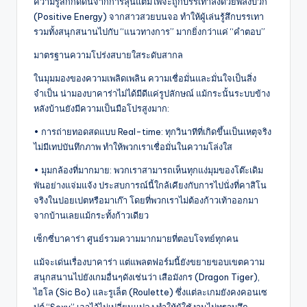
ความรู้สึกกดดันจากการลุ้นแต้มไพ่จะถูกบรรเทาลงด้วยพลังบวก
(Positive Energy) จากสาวสวยบนจอ ทำให้ผู้เล่นรู้สึกบรรเทา
รวมทั้งสนุกสนานไปกับ “แนวทางการ” มากยิ่งกว่าแค่ “คำตอบ”
มาตรฐานความโปร่งสบายใสระดับสากล
ในมุมมองของความเพลิดเพลิน ความเชื่อมั่นและมั่นใจเป็นสิ่ง
จำเป็น น่ามองบาคาร่าไม่ได้มีดีแค่รูปลักษณ์ แม้กระนั้นระบบข้าง
หลังบ้านยังมีความเป็นมือโปรสูงมาก:
• การถ่ายทอดสดแบบ Real-time: ทุกวินาทีที่เกิดขึ้นเป็นเหตุจริง
ไม่มีเทปบันทึกภาพ ทำให้พวกเราเชื่อมั่นในความโล่งใส
• มุมกล้องที่มากมาย: พวกเราสามารถเห็นทุกแง่มุมของโต๊ะเดิม
พันอย่างแจ่มแจ้ง ประสบการณ์นี้ใกล้เคียงกับการไปนั่งที่คาสิโน
จริงในปอยเปตหรือมาเก๊า โดยที่พวกเราไม่ต้องก้าวเท้าออกมา
จากบ้านเลยแม้กระทั้งก้าวเดียว
เซ็กซี่บาคาร่า ศูนย์รวมความมากมายที่ตอบโจทย์ทุกคน
แม้จะเด่นเรื่องบาคาร่า แต่แพลตฟอร์มนี้ยังขยายขอบเขตความ
สนุกสนานไปยังเกมอื่นๆดังเช่นว่า เสือมังกร (Dragon Tiger),
ไฮโล (Sic Bo) และรูเล็ต (Roulette) ซึ่งแต่ละเกมยังคงคอนเซ
ปต์ “Sexy” เอาไว้ไม่เปลี่ยนแปลง ทำให้ผู้ใช้งานไม่ทราบสึก