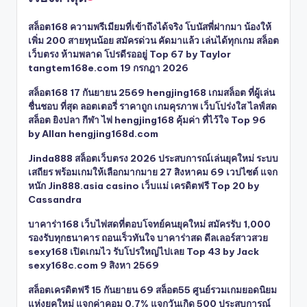
สล็อต168 ความพรีเมียมที่เข้าถึงได้จริง โบนัสพี่ฝากมา น้องให้
เพิ่ม 200 สายทุนน้อย สมัครด่วน คัดมาแล้ว เล่นได้ทุกเกม สล็อต
เว็บตรง ห้ามพลาด โปรดีรออยู่ Top 67 by Taylor
tangtem168e.com 19 กรกฎา 2026
สล็อต168 17 กันยายน 2569 hengjing168 เกมสล็อต ที่ผู้เล่น
ชื่นชอบ ที่สุด ลอตเตอรี่ ราคาถูก เกมคุรภาพ เว็บโปร่งใส ไลฟ์สด
สล็อต ยิงปลา กีฬา ไพ่ hengjing168 คุ้มค่า ที่ไว้ใจ Top 96
by Allan hengjing168d.com
Jinda888 สล็อตเว็บตรง 2026 ประสบการณ์เล่นยุคใหม่ ระบบ
เสถียร พร้อมเกมให้เลือกมากมาย 27 สิงหาคม 69 เวปไซต์ แจก
หนัก Jin888.asia casino เว็บแม่ เครดิตฟรี Top 20 by
Cassandra
บาคาร่า168 เว็บไพ่สดที่ตอบโจทย์คนยุคใหม่ สมัครรับ 1,000
รองรับทุกธนาคาร ถอนเร็วทันใจ บาคาร่าสด ดีลเลอร์สาวสวย
sexy168 เปิดเกมไว รับโปรใหญ่ไปเลย Top 43 by Jack
sexy168c.com 9 สิงหา 2569
สล็อตเครดิตฟรี 15 กันยายน 69 สล็อต55 ศูนย์รวมเกมยอดนิยม
แห่งยุคใหม่ แจกค่าคอม 0.7% แจกวันเกิด 500 ประสบการณ์