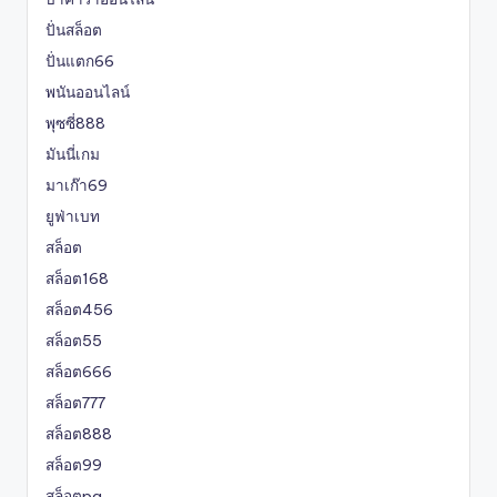
ปั่นสล็อต
ปั่นแตก66
พนันออนไลน์
พุซซี่888
มันนี่เกม
มาเก๊า69
ยูฟ่าเบท
สล็อต
สล็อต168
สล็อต456
สล็อต55
สล็อต666
สล็อต777
สล็อต888
สล็อต99
สล็อตpg