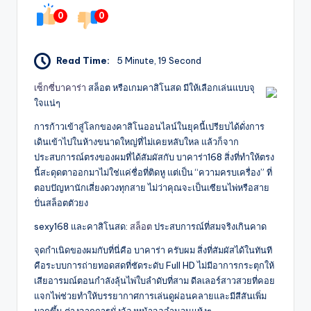
0
0
Read Time:
5 Minute, 19 Second
เซ็กซี่บาคาร่า
สล็อต หรือเกมคาสิโนสด มีให้เลือกเล่นแบบจุ
ใจแน่ๆ
การก้าวเข้าสู่โลกของคาสิโนออนไลน์ในยุคนี้เปรียบได้ดั่งการ
เดินเข้าไปในห้างขนาดใหญ่ที่ไม่เคยหลับใหล แล้วก็จาก
ประสบการณ์ตรงของผมที่ได้สัมผัสกับ บาคาร่า168 สิ่งที่ทำให้ตรง
นี้สะดุดตาออกมาไม่ใช่แค่ชื่อที่ติดหู แต่เป็น “ความครบเครื่อง” ที่
ตอบปัญหานักเสี่ยงดวงทุกสาย ไม่ว่าคุณจะเป็นเซียนไพ่หรือสาย
ปั่นสล็อตตัวยง
sexy168 และคาสิโนสด:
สล็อต
ประสบการณ์ที่สมจริงเกินคาด
จุดกำเนิดของผมกับที่นี่คือ บาคาร่า ครับผม สิ่งที่สัมผัสได้ในทันที
คือระบบการถ่ายทอดสดที่ชัดระดับ Full HD ไม่มีอาการกระตุกให้
เสียอารมณ์ตอนกำลังลุ้นไพ่ใบลำดับที่สาม ดีลเลอร์สาวสวยที่คอย
แจกไพ่ช่วยทำให้บรรยากาศการเล่นดูผ่อนคลายและมีสีสันเพิ่ม