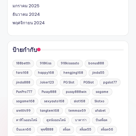
มกราคม 2025
ธันวาคม 2024
พฤศจิกายน 2024
ป้ายกำกับ
188betth
918Kiss
918kissauto
bonus888
faro168
happy168
hengjing168
jinda55
jinda888
Joker123
PG Slot
PGSlot
pgslot77
PunPro777
Pussy888
pussy888win
sagame
sagame168
sexyauto168
slot168
Slotxo
sretthi99
tangtem168
temmax69
ufabet
คาสิโนออนไลน์
ดูหนังออนไลน์
บาคาร่า
ปั่นสล็อต
ปั่นแตก66
พุซซี่888
สล็อต
สล็อต55
สล็อต66