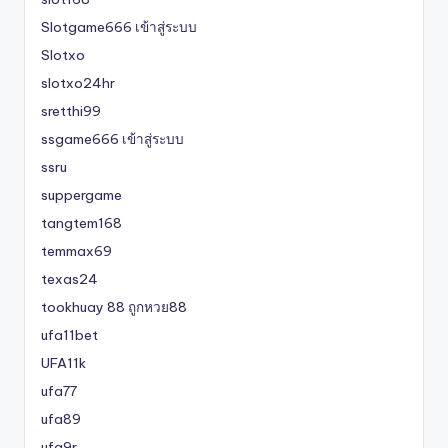
Slotgame666 เข้าสู่ระบบ
Slotxo
slotxo24hr
sretthi99
ssgame666 เข้าสู่ระบบ
ssru
suppergame
tangtem168
temmax69
texas24
tookhuay 88 ถูกหวย88
ufa11bet
UFA11k
ufa77
ufa89
ufa9r