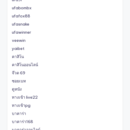
ufabombx
ufafox88
ufasnake
ufawinner
veewin
yaibet
คาสิโน
คาสิโนออนไลน์
จ๊วด 69
ซอยเบท
ดูหนัง
ทางเข้า live22
ทางเข้าpg
บาคาร่า
บาคาร่า168
บาคาร่าออนไลน์