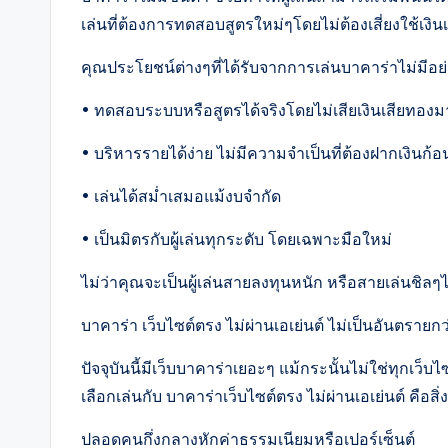
เล่นที่ต้องการทดสอบสูตรใหม่ๆโดยไม่ต้องเสี่ยงใช้เงิ
คุณประโยชน์ต่างๆที่ได้รับจากการเล่นบาคาร่าไม่มีอย่
• ทดสอบระบบหรือสูตรได้จริงโดยไม่เสียเงินเสียทอง
• บริหารรายได้ง่าย ไม่มีความจำเป็นที่ต้องฝากเงินก้
• เล่นได้สม่ำเสมอแม้งบจำกัด
• เป็นมิตรกับผู้เล่นทุกระดับ โดยเฉพาะมือใหม่
ไม่ว่าคุณจะเป็นผู้เล่นสายลงทุนหนัก หรือสายเล่นชิลๆ
บาคาร่า เว็บไซต์ตรง ไม่ผ่านเอเย่นต์ ไม่เป็นอันตรายก
ปัจจุบันนี้มีเว็บบาคาร่าเยอะๆ แม้กระนั้นไม่ใช่ทุกเว็บ
เลือกเล่นกับ บาคาร่าเว็บไซต์ตรง ไม่ผ่านเอเย่นต์ คือสิ
ปลอดคนกึ่งกลางหักค่าธรรมเนียมหรือเปอร์เซ็นต์