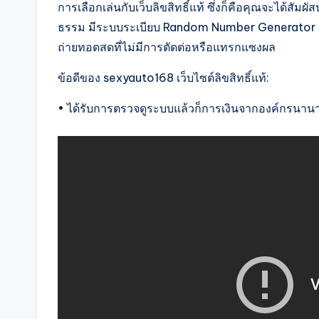
การเลือกเล่นกับเว็บลิขสิทธิ์แท้ ซึ่งก็คือคุณจะได้สัม
ธรรม มีระบบระเบียบ Random Number Generator (
ถ่ายทอดสดที่ไม่มีการตัดต่อหรือแทรกแซงผล
ข้อดีของ sexyauto168 เว็บไซต์ลิขสิทธิ์แท้:
• ได้รับการตรวจดูระบบแล้วก็การเงินจากองค์กรนาน