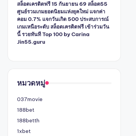
สล็อตเครดิตฟรี 15 กันยายน 69 สล็อต55
ศูนย์รวมเกมยอดนิยมแห่งยุคใหม่ แจกค่า
คอม 0.7% แจกวันเกิด 500 ประสบการณ์
เกมเหนือระดับ สล็อตเครดิตฟรี เข้าร่วมวัน
นี้ รวยทันที Top 100 by Carina
Jin55.guru
หมวดหมู่
037movie
188bet
188betth
1xbet