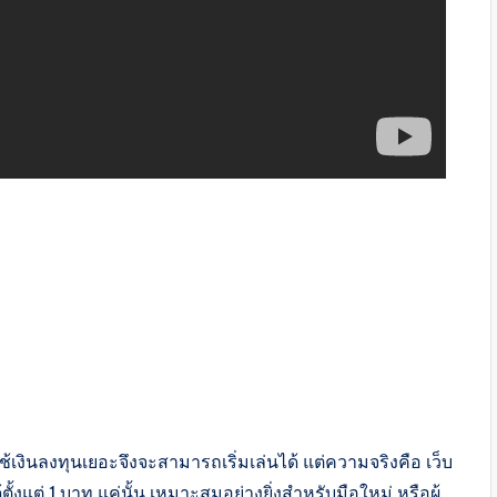
เงินลงทุนเยอะจึงจะสามารถเริ่มเล่นได้ แต่ความจริงคือ เว็บ
ตั้งแต่ 1 บาท แค่นั้น เหมาะสมอย่างยิ่งสำหรับมือใหม่ หรือผู้