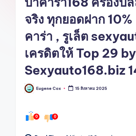
บาคาร่า168 ครองบัลล
จริง ทุกยอดฝาก 10% 
คาร่า , รูเล็ต sexya
เครดิตให้ Top 29 b
Sexyauto168.biz 1
Eugene Cox
15 สิงหาคม 2025
Posted
by
0
0