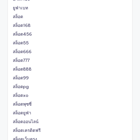
ยูฟ่าเบท
สล็อต
สล็อต168
สล็อต456
สล็อต55
สล็อต666
สล็อต777
สล็อต888
สล็อต99
สล็อตpg
สล็อตxo
สล็อตพุซซี่
สล็อตยูฟ่า
สล็อตออนไลน์
สล็อตเครดิตฟรี
สล็อตเว็บตรง