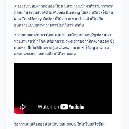
• รองรับระบบฝากถอนออโต้: คุณสามารถเข้ามาทำรายการฝาก
ถอนผ่านระบบแบงค์ด้วย Mobile Banking ได้เลย หรือจะใช้งาน
ผ่าน TrueMoney Wallet ก็ได้ สบาย รวดเร็ว แล้วก็ไม่เป็น
อันตรายแบบสุดๆทำรายการไม่กี่วินาทีเท่านั้น
• วางแบบเกมกับชาวไทย: คนประเทศไทยชอบเกมPgslot แนว
ทวยเทพ สัตว์นำโชค หรือเกมรวมวัฒนธรรมจากทิศตะวันออก ซึ่ง
เกมเหล่านี้เป็นที่นิยมจากผู้เล่นไทยมากมาย ทำให้ pg สามารถ
ครอบครองตลาดเกมสล็อตได้โดยตลอด
วิธีการเล่นสล็อตออนไลน์กับ ปั่นแตก66 ให้ได้โบนัสไวขึ้น!