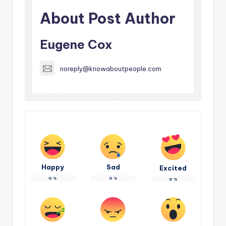
About Post Author
Eugene Cox
noreply@knowaboutpeople.com
Happy
Sad
Excited
0
%
0
%
0
%