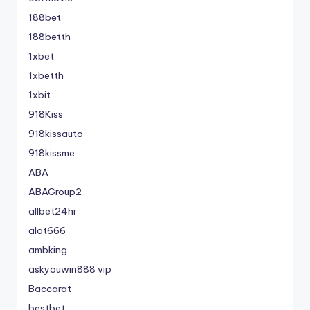
188bet
188betth
1xbet
1xbetth
1xbit
918Kiss
918kissauto
918kissme
ABA
ABAGroup2
allbet24hr
alot666
ambking
askyouwin888 vip
Baccarat
bestbet