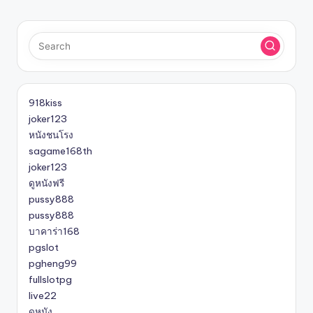
918kiss
joker123
หนังชนโรง
sagame168th
joker123
ดูหนังฟรี
pussy888
pussy888
บาคาร่า168
pgslot
pgheng99
fullslotpg
live22
ดูหนัง