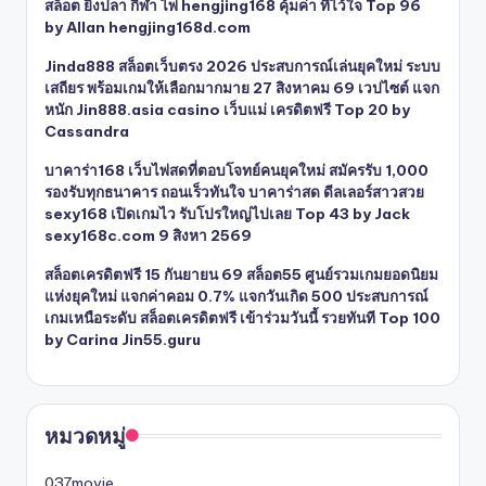
สล็อต ยิงปลา กีฬา ไพ่ hengjing168 คุ้มค่า ที่ไว้ใจ Top 96
by Allan hengjing168d.com
Jinda888 สล็อตเว็บตรง 2026 ประสบการณ์เล่นยุคใหม่ ระบบ
เสถียร พร้อมเกมให้เลือกมากมาย 27 สิงหาคม 69 เวปไซต์ แจก
หนัก Jin888.asia casino เว็บแม่ เครดิตฟรี Top 20 by
Cassandra
บาคาร่า168 เว็บไพ่สดที่ตอบโจทย์คนยุคใหม่ สมัครรับ 1,000
รองรับทุกธนาคาร ถอนเร็วทันใจ บาคาร่าสด ดีลเลอร์สาวสวย
sexy168 เปิดเกมไว รับโปรใหญ่ไปเลย Top 43 by Jack
sexy168c.com 9 สิงหา 2569
สล็อตเครดิตฟรี 15 กันยายน 69 สล็อต55 ศูนย์รวมเกมยอดนิยม
แห่งยุคใหม่ แจกค่าคอม 0.7% แจกวันเกิด 500 ประสบการณ์
เกมเหนือระดับ สล็อตเครดิตฟรี เข้าร่วมวันนี้ รวยทันที Top 100
by Carina Jin55.guru
หมวดหมู่
037movie